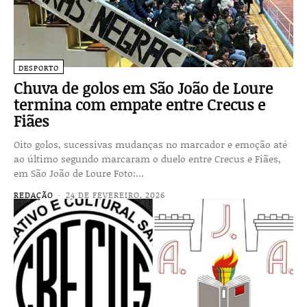
DESPORTO
Chuva de golos em São João de Loure
termina com empate entre Crecus e
Fiães
Oito golos, sucessivas mudanças no marcador e emoção até
ao último segundo marcaram o duelo entre Crecus e Fiães,
em São João de Loure Foto:...
REDAÇÃO
-
24 DE FEVEREIRO, 2026