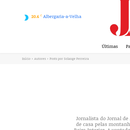
C
Albergaria-a-Velha
20.6
Últimas
Pa
Início
Autores
Posts por Solange Ferreira
Jornalista do Jornal de
de casa pelas montanha
Beira Interior. A vonta