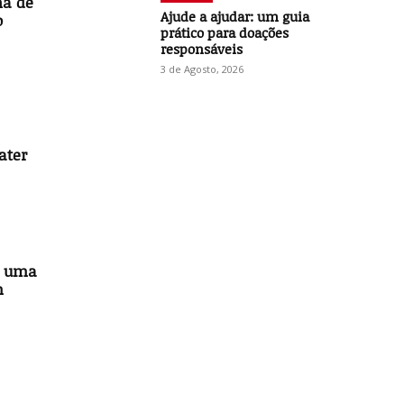
ha de
Ajude a ajudar: um guia
o
prático para doações
responsáveis
3 de Agosto, 2026
ater
de uma
m