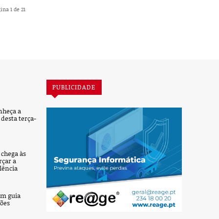
ina 1 de 21
PUBLICIDADE
nheça a
desta terça-
’ chega às
rçar a
lência
um guia
ções