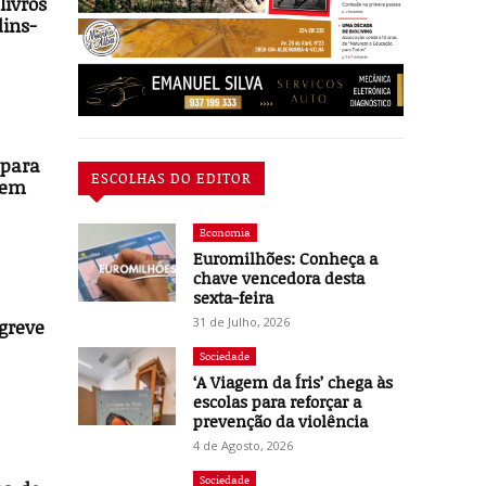
livros
dins-
 para
ESCOLHAS DO EDITOR
 em
Economia
Euromilhões: Conheça a
chave vencedora desta
sexta-feira
31 de Julho, 2026
greve
Sociedade
‘A Viagem da Íris’ chega às
escolas para reforçar a
prevenção da violência
4 de Agosto, 2026
Sociedade