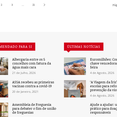
2
3
...
21
Pág
MENDADO PARA SI
ÚLTIMAS NOTÍCIAS
Albergaria entre os 5
Euromilhões: Co
concelhos com fatura da
chave vencedora 
água mais cara
feira
21 de Julho, 2026
4 de Agosto, 2026
ASSA recebeu as primeiras
‘A Viagem da Íris
vacinas contra a covid-19
escolas para refo
prevenção da vio
20 de Janeiro, 2021
4 de Agosto, 2026
Assembleia de Freguesia
Ajude a ajudar: 
para debater o fim de união
prático para doa
de freguesias
responsáveis