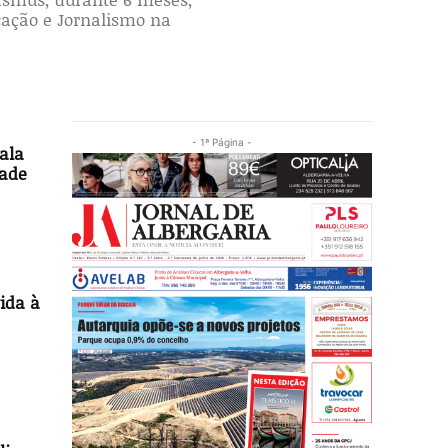
ação e Jornalismo na
- 1ª Página -
ala
dade
ida à