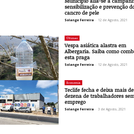
Município alia-se a campan
sensibilização e prevenção d
cancro de pele
Solange Ferreira
-
12 de Agosto, 2021
Últimas
Vespa asiática alastra em
Albergaria. Saiba como comb
esta praga
Solange Ferreira
-
12 de Agosto, 2021
Economia
Teclife fecha e deixa mais 
dezena de trabalhadores se
emprego
Solange Ferreira
-
3 de Agosto, 2021