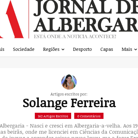
ís
Sociedade
Regiões
Desporto
Capas
Mais
Artigos escritos por:
Solange Ferreira
162 Artigos Escritos
0 Comentários
 Albergaria - Nasci e cresci em Albergaria-a-velha. Aos 19
s beirãs, onde me licenciei em Ciências da Comunicaç
de de inovar e aprender coisas novas levou-me a fazer E