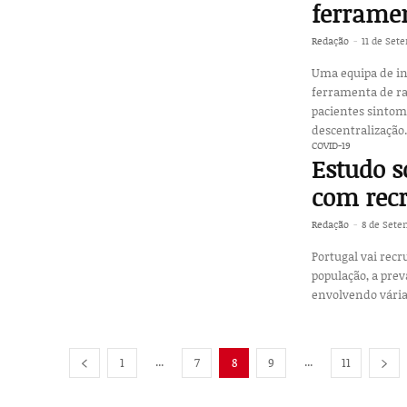
ferramen
Redação
-
11 de Set
Uma equipa de in
ferramenta de ras
pacientes sintomáticos. O projeto, denominado “ Sensecor 
descentralização.
COVID-19
Estudo s
com recr
Redação
-
8 de Sete
Portugal vai recr
população, a prev
envolvendo vária
...
...
1
7
8
9
11