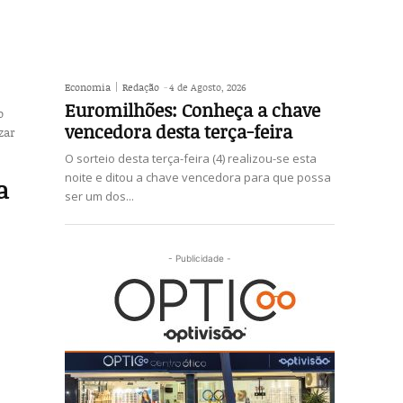
Economia
Redação
-
4 de Agosto, 2026
Euromilhões: Conheça a chave
o
vencedora desta terça-feira
zar
O sorteio desta terça-feira (4) realizou-se esta
noite e ditou a chave vencedora para que possa
a
ser um dos...
- Publicidade -