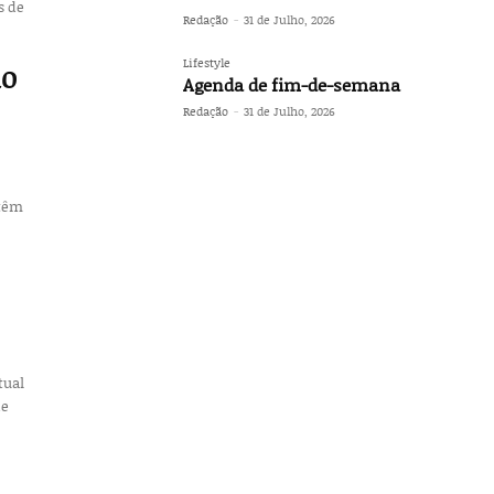
s de
Redação
-
31 de Julho, 2026
Lifestyle
ão
Agenda de fim-de-semana
Redação
-
31 de Julho, 2026
 têm
tual
de