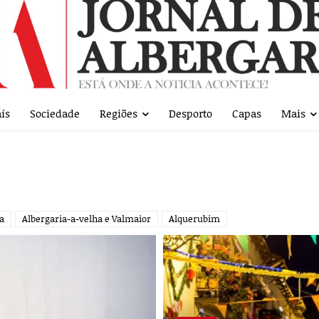
ís
Sociedade
Regiões
Desporto
Capas
Mais
ra
Albergaria-a-velha e Valmaior
Alquerubim