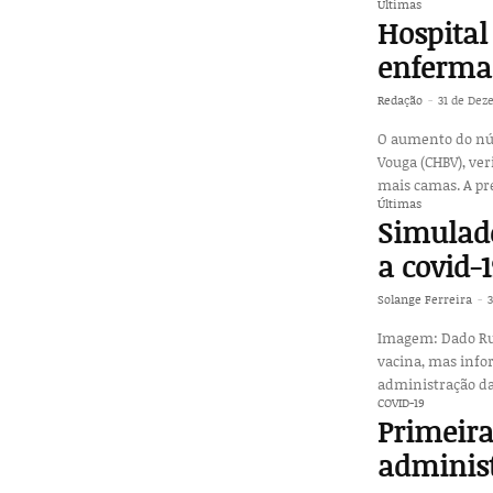
Últimas
Hospital
enfermar
Redação
-
31 de Dez
O aumento do núm
Vouga (CHBV), ver
mais camas. A pr
Últimas
Simulado
a covid-1
Solange Ferreira
-
Imagem: Dado Ruvic/Reuters Mecanismo não indic
vacina, mas info
administração da
COVID-19
Primeira
administ