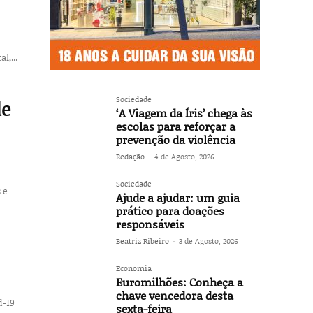
l,...
Sociedade
de
‘A Viagem da Íris’ chega às
escolas para reforçar a
prevenção da violência
Redação
-
4 de Agosto, 2026
Sociedade
 e
Ajude a ajudar: um guia
prático para doações
responsáveis
Beatriz Ribeiro
-
3 de Agosto, 2026
Economia
Euromilhões: Conheça a
chave vencedora desta
d-19
sexta-feira