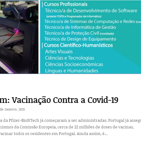
: Vacinação Contra a Covid-19
de Janeiro, 2021
na da Pfizer-BioNTech já começaram a ser administradas. Portugal já asseg
ismos da Comissão Europeia, cerca de 22 milhões de doses de vacinas,
vacinar todos os residentes em Portugal. Ainda assim, é...