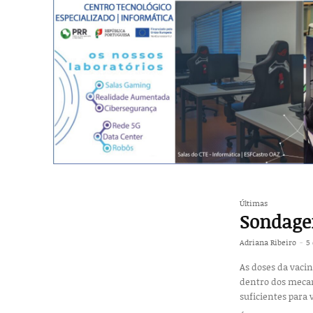
Últimas
Sondagem
Adriana Ribeiro
-
5 
As doses da vaci
dentro dos mecan
suficientes para 