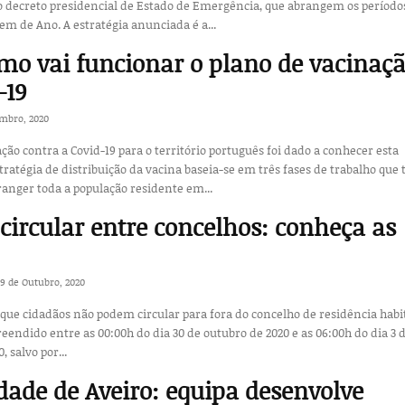
 decreto presidencial de Estado de Emergência, que abrangem os período
em de Ano. A estratégia anunciada é a...
mo vai funcionar o plano de vacinaç
-19
mbro, 2020
ção contra a Covid-19 para o território português foi dado a conhecer esta
stratégia de distribuição da vacina baseia-se em três fases de trabalho que
ranger toda a população residente em...
 circular entre concelhos: conheça as
29 de Outubro, 2020
que cidadãos não podem circular para fora do concelho de residência habi
endido entre as 00:00h do dia 30 de outubro de 2020 e as 06:00h do dia 3 
 salvo por...
dade de Aveiro: equipa desenvolve