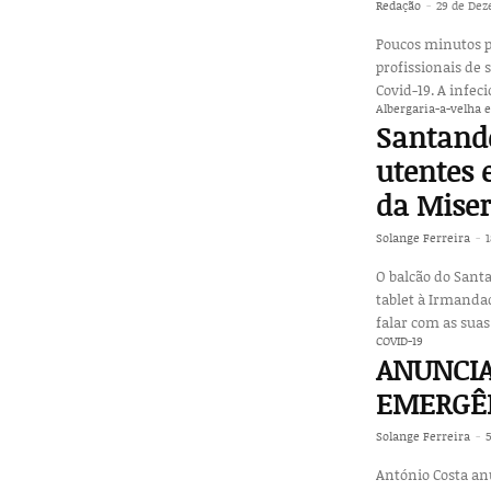
Redação
-
29 de Dez
Poucos minutos p
profissionais de 
Covid-19. A infec
Albergaria-a-velha 
Santande
utentes 
da Miser
Solange Ferreira
-
O balcão do Sant
tablet à Irmanda
falar com as suas
COVID-19
ANUNCIA
EMERGÊN
Solange Ferreira
-
António Costa an