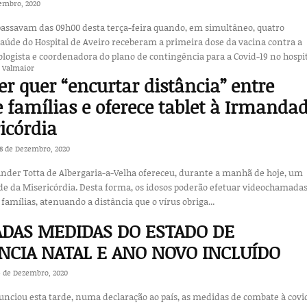
embro, 2020
assavam das 09h00 desta terça-feira quando, em simultâneo, quatro
saúde do Hospital de Aveiro receberam a primeira dose da vacina contra a
iologista e coordenadora do plano de contingência para a Covid-19 no hospita
e Valmaior
r quer “encurtar distância” entre
e famílias e oferece tablet à Irmanda
icórdia
18 de Dezembro, 2020
ander Totta de Albergaria-a-Velha ofereceu, durante a manhã de hoje, um
de da Misericórdia. Desta forma, os idosos poderão efetuar videochamadas
 famílias, atenuando a distância que o vírus obriga...
DAS MEDIDAS DO ESTADO DE
CIA NATAL E ANO NOVO INCLUÍDO
5 de Dezembro, 2020
unciou esta tarde, numa declaração ao país, as medidas de combate à covi