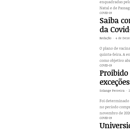
enquadradas pelo
Natal e de Passag
COVID-19
Saiba co
da Covid
Redação
-
4 de Deze
O plano de vacina
quinta-feira. A e
como objetivo ab
COVID-19
Proibido
exceções
Solange Ferreira
-
Foi determinado 
no período compre
novembro de 2020,
COVID-19
Universi