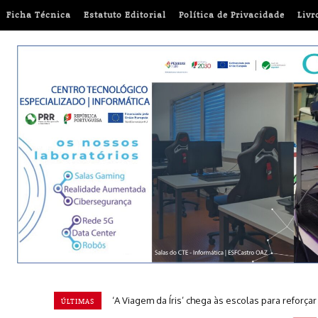
Ficha Técnica
Estatuto Editorial
Política de Privacidade
Livr
Ajude a ajudar: um guia prático para doações r
ÚLTIMAS