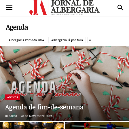
Agenda
Albergaria ConVida 2024
Albergaria lá por fora
AGENDA
Agenda de fim-de-semana
Redação
-
28 de Novembro, 2025