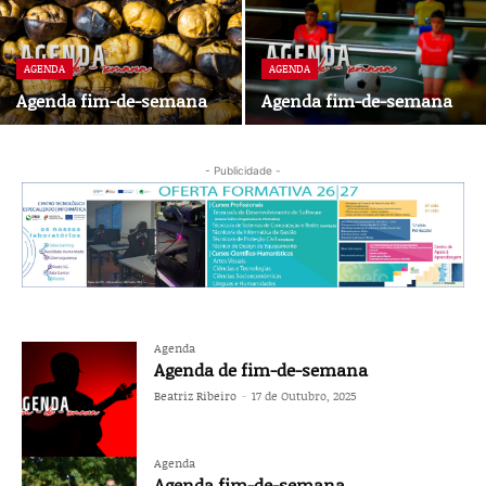
AGENDA
AGENDA
Agenda fim-de-semana
Agenda fim-de-semana
- Publicidade -
Agenda
Agenda de fim-de-semana
Beatriz Ribeiro
-
17 de Outubro, 2025
Agenda
Agenda fim-de-semana