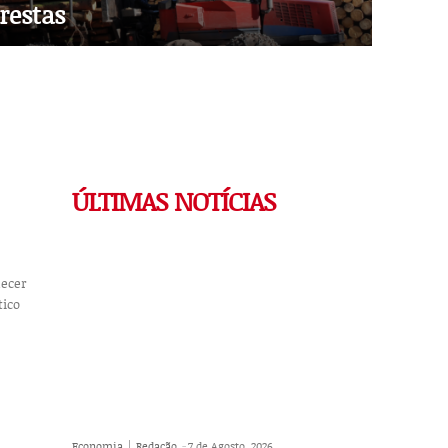
restas
ÚLTIMAS NOTÍCIAS
decer
Economia
Redação
-
7 de Agosto, 2026