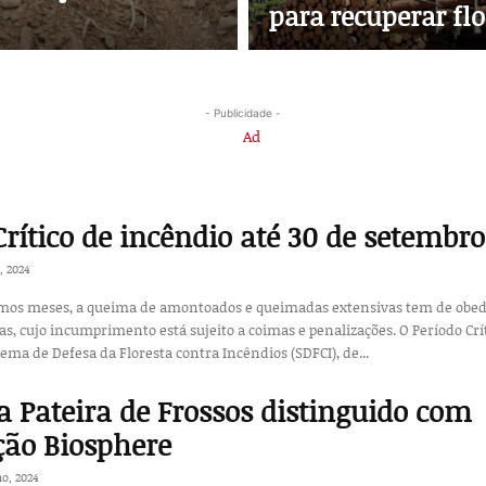
para recuperar flo
- Publicidade -
Crítico de incêndio até 30 de setembro
, 2024
imos meses, a queima de amontoados e queimadas extensivas tem de obe
 cujo incumprimento está sujeito a coimas e penalizações. O Período Crítico
ema de Defesa da Floresta contra Incêndios (SDFCI), de...
a Pateira de Frossos distinguido com
ação Biosphere
ho, 2024