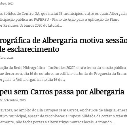
ubro, 2023
s Sólidos do Centro, SA, que inclui 36 municípios, entre os quais Albergari
rticipação pública no PAPERSU - Plano de Ação para a Aplicação do Plano
os Resíduos Urbanos 2030 do Litoral...
rográfica de Albergaria motiva sessã
de esclarecimento
ubro, 2023
tação da Rede Hidrográfica – Incêndios 2022” será o tema da sessão pública
e decorrerá, dia 16 de outubro, no edifício da Junta de Freguesia da Branca
rgaria-a-Velha organiza no dia 16 de...
peu sem Carros passa por Albergaria
 de Setembro, 2023
Tavares, no âmbito do Dia Europeu sem Carros, encheu-se de alegria, energ
cutivo municipal, apesar de reconhecer a impossibilidade de cortar o trânsi
Praça permanentemente, não fecha portas a alternativas noutros locais. Armando...