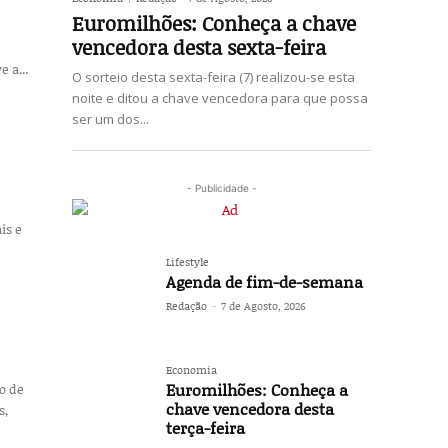
Euromilhões: Conheça a chave
vencedora desta sexta-feira
e a...
O sorteio desta sexta-feira (7) realizou-se esta
noite e ditou a chave vencedora para que possa
ser um dos...
- Publicidade -
is e
Lifestyle
Agenda de fim-de-semana
Redação
-
7 de Agosto, 2026
Economia
Euromilhões: Conheça a
o de
chave vencedora desta
s,
terça-feira