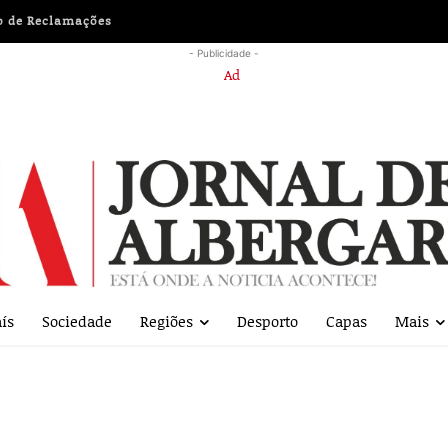
o de Reclamações
- Publicidade -
terça-feira
ís
Sociedade
Regiões
Desporto
Capas
Mais