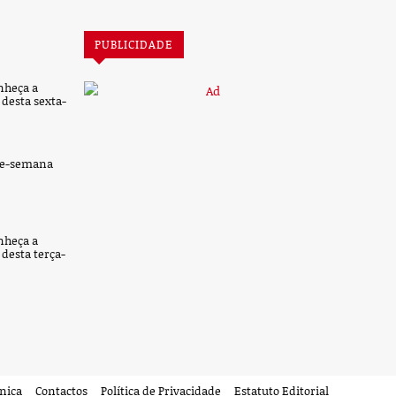
PUBLICIDADE
nheça a
desta sexta-
de-semana
nheça a
desta terça-
cnica
Contactos
Política de Privacidade
Estatuto Editorial