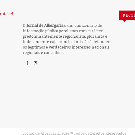
RECO
O
Jornal de Albergaria
é um quinzenário de
informação pública geral, mas com carácter
predominantemente regionalista, pluralista e
independente cuja principal missão é defender
os legítimos e verdadeiros interesses nacionais,
regionais e concelhios.
Jornal de Albergaria,
2026
© Todos os Direitos Reservados