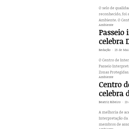
O selo de qualida
reconhecido, foi 
Ambient
Ambiente
Passeio 
celebra 
Redação
-
25 de Mai
O Centro de Inter
Passeio Interpret
Zonas Protegidas.
Ambiente
Centro d
celebra 
Beatriz Ribeiro
-
23 
A melhoria de ace
Interpretação da 
membros de assoc
Ambiente