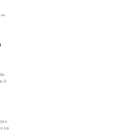
a-a-
o
 de
. O
ia e
to na