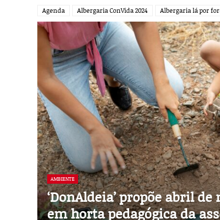
Agenda
Albergaria ConVida 2024
Albergaria lá por fo
AMBIENTE
‘DonAldeia’ propõe abril de
em horta pedagógica da ass