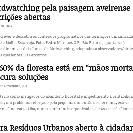
rdwatching pela paisagem aveirense
rições abertas
iro, 2024
screver e descubra os conteúdos programáticos das formações dinamizada
to: Pedro Marques O BioRia Estarreja junta-se à
a dinamizar dois Cursos de Birdwatching, adaptados a observadores/birde
 experientes. Os Percursos...
60% da floresta está em “mãos morta
cura soluções
 de Novembro, 2023
a terra como instigador do abandono florestal e impedimento à rentabilida
eis, um problema reforçado pela pequena dimensão dos terrenos, esteve
no Cineteatro Alba, numa conferência organizada pela Associação Florest
ra Resíduos Urbanos aberto à cidada