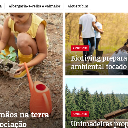
ra
Albergaria-a-velha e Valmaior
Alquerubim
AMBIENTE
BioLiving prepara
ambiental focado
 mãos na terra
AMBIENTE
ociação
Unimadeiras propõ