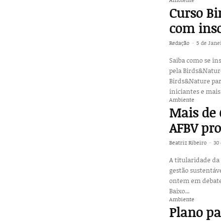
Curso Bi
com insc
Redação
-
5 de Jane
Saiba como se in
pela Birds&Nature e BioRia Estarreja. Fo
Birds&Nature par
iniciantes e mais
Ambiente
Mais de 
AFBV pro
Beatriz Ribeiro
-
30
A titularidade d
gestão sustentáv
ontem em debate 
Baixo...
Ambiente
Plano pa