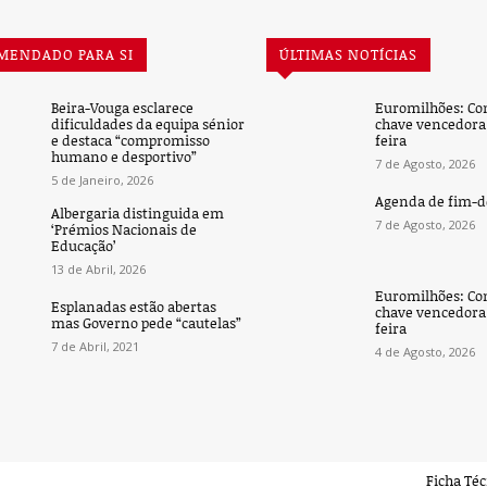
MENDADO PARA SI
ÚLTIMAS NOTÍCIAS
Beira-Vouga esclarece
Euromilhões: Co
dificuldades da equipa sénior
chave vencedora 
e destaca “compromisso
feira
humano e desportivo”
7 de Agosto, 2026
5 de Janeiro, 2026
Agenda de fim-
Albergaria distinguida em
7 de Agosto, 2026
‘Prémios Nacionais de
Educação’
13 de Abril, 2026
Euromilhões: Co
Esplanadas estão abertas
chave vencedora 
mas Governo pede “cautelas”
feira
7 de Abril, 2021
4 de Agosto, 2026
Ficha Té