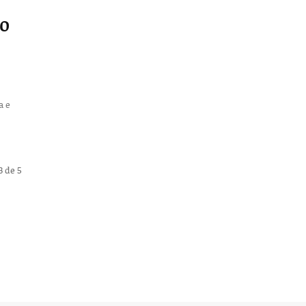
to
a e
3 de 5