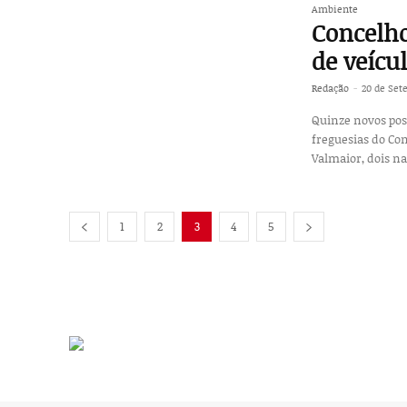
Ambiente
Concelho
de veícul
Redação
-
20 de Set
Quinze novos post
freguesias do Co
Valmaior, dois na
1
2
3
4
5