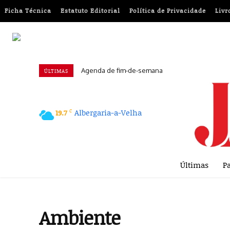
Ficha Técnica
Estatuto Editorial
Política de Privacidade
Livr
Agenda de fim-de-semana
Euromilhões: Conheça a chave vencedora desta 
ÚLTIMAS
C
Albergaria-a-Velha
19.7
Últimas
Pa
Ambiente