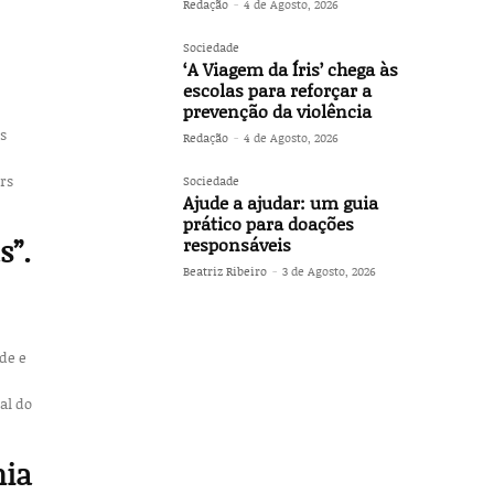
Redação
-
4 de Agosto, 2026
Sociedade
‘A Viagem da Íris’ chega às
escolas para reforçar a
prevenção da violência
s
Redação
-
4 de Agosto, 2026
rs
Sociedade
Ajude a ajudar: um guia
prático para doações
s”.
responsáveis
Beatriz Ribeiro
-
3 de Agosto, 2026
de e
al do
nia