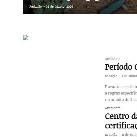
Redação
-
16 de Março, 2026
Ambiente
Período 
Redação
-
1 de Julho
Durante os próx
a regras específicas,
no âmbito do Sist
Ambiente
Centro d
certific
Redação
-
11 de Jun