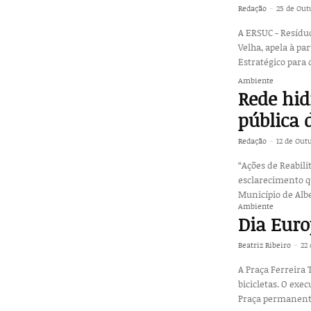
Redação
-
25 de Out
A ERSUC - Resíduo
Velha, apela à pa
Estratégico para 
Ambiente
Rede hid
pública 
Redação
-
12 de Out
“Ações de Reabili
esclarecimento qu
Município de Albe
Ambiente
Dia Euro
Beatriz Ribeiro
-
22
A Praça Ferreira 
bicicletas. O exe