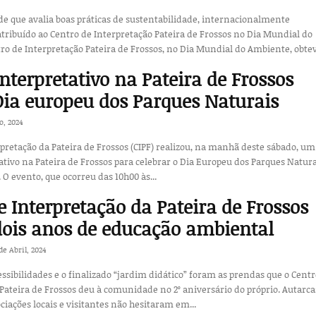
de que avalia boas práticas de sustentabilidade, internacionalmente
atribuído ao Centro de Interpretação Pateira de Frossos no Dia Mundial do
e. O Centro de Interpretação Pateira de Frossos, no Dia Mundial do Ambiente, obtev
interpretativo na Pateira de Frossos
Dia europeu dos Parques Naturais
o, 2024
pretação da Pateira de Frossos (CIPF) realizou, na manhã deste sábado, um
ativo na Pateira de Frossos para celebrar o Dia Europeu dos Parques Natura
 O evento, que ocorreu das 10h00 às...
e Interpretação da Pateira de Frossos
dois anos de educação ambiental
de Abril, 2024
ssibilidades e o finalizado “jardim didático” foram as prendas que o Centr
Pateira de Frossos deu à comunidade no 2º aniversário do próprio. Autarca
iações locais e visitantes não hesitaram em...