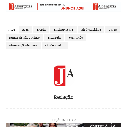
TAGS
aves
BioRia
Birds&Nature
Birdwatching
curso
Dunas de São Jacinto
Estarreja
Formação
Observação de aves
Ria de Aveiro
Redação
- EDIÇÃO IMPRESSA -