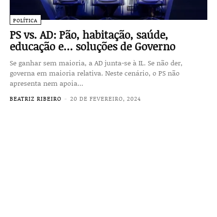
POLÍTICA
PS vs. AD: Pão, habitação, saúde,
educação e… soluções de Governo
Se ganhar sem maioria, a AD junta-se à IL. Se não der,
governa em maioria relativa. Neste cenário, o PS não
apresenta nem apoia...
BEATRIZ RIBEIRO
-
20 DE FEVEREIRO, 2024