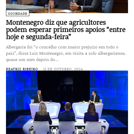
SOCIEDADE
Montenegro diz que agricultores
podem esperar primeiros apoios “entre
hoje e segunda-feira”
Albergaria foi “o concelho com maior prejuízo em todo o
país”, disse Luís Montenegro, em visita a solo albergariense,
quase um mês depois do...
BEATRIZ RIBEIRO
-
11 DE OUTUBRO, 2024