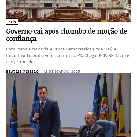
PAÍS
Governo cai após chumbo de moção de
confiança
Com votos a favor da Aliança Democrática (PSD/CDS) e
Iniciativa Liberal e votos contra do PS, Chega, PCP, BE, Livre e
PAN; a moção...
BEATRIZ RIBEIRO
-
11 DE MARÇO, 2025