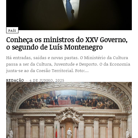
PAÍS
Conheça os ministros do XXV Governo,
o segundo de Luís Montenegro
Há entradas, saídas e novas pastas. O Ministério da Cultura
passa a ser da Cultura, Juventude e Desporto. O da Economia
junta-se ao da Coesão Territorial. Foto:...
REDAÇÃO
-
4 DE JUNHO, 2025