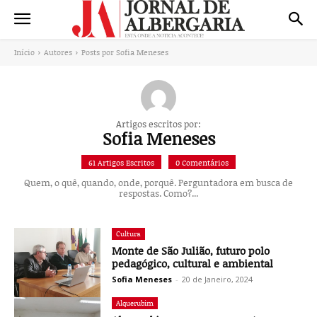
Início
Autores
Posts por Sofia Meneses
Artigos escritos por:
Sofia Meneses
61 Artigos Escritos
0 Comentários
Quem, o quê, quando, onde, porquê. Perguntadora em busca de
respostas. Como?...
Cultura
Monte de São Julião, futuro polo
pedagógico, cultural e ambiental
Sofia Meneses
-
20 de Janeiro, 2024
Alquerubim