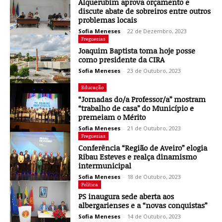
Alquerubim aprova orçamento e
discute abate de sobreiros entre outros
problemas locais
Sofia Meneses
-
22 de Dezembro, 2023
Freguesias
Joaquim Baptista toma hoje posse
como presidente da CIRA
Sofia Meneses
-
23 de Outubro, 2023
Educação
“Jornadas do/a Professor/a” mostram
“trabalho de casa” do Município e
premeiam o Mérito
Sofia Meneses
-
21 de Outubro, 2023
Freguesias
Conferência “Região de Aveiro” elogia
Ribau Esteves e realça dinamismo
intermunicipal
Sofia Meneses
-
18 de Outubro, 2023
Política
PS inaugura sede aberta aos
albergarienses e a “novas conquistas”
Sofia Meneses
-
14 de Outubro, 2023