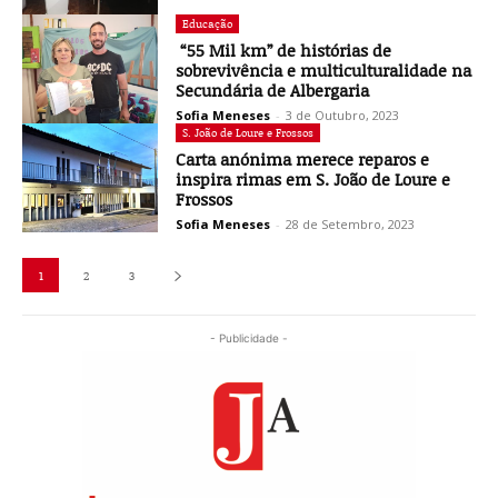
Educação
“55 Mil km” de histórias de
sobrevivência e multiculturalidade na
Secundária de Albergaria
Sofia Meneses
-
3 de Outubro, 2023
S. João de Loure e Frossos
Carta anónima merece reparos e
inspira rimas em S. João de Loure e
Frossos
Sofia Meneses
-
28 de Setembro, 2023
1
2
3
- Publicidade -