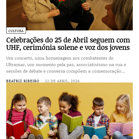
CULTURA
Celebrações do 25 de Abril seguem com
UHF, cerimónia solene e voz dos jovens
Um concerto, uma homenagem aos combatentes do
Ultramar, um momento pela paz, associativismo na rua e
sessões de debate e conversa compõem a comemoração...
BEATRIZ RIBEIRO
-
22 DE ABRIL, 2026