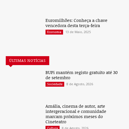
vencedora desta terça-feira
13 de Maio, 2025
Economia
ÚLTIMAS NOTÍCIAS
BUPi mantém registo gratuito até 30
de setembro
8 de Agosto, 2026
Sociedade
Amália, cinema de autor, arte
intergeracional e comunidade
marcam próximos meses do
Cineteatro
8 de Agosto, 2026
Cultura
Euromilhões: Conheça a chave
vencedora desta sexta-feira