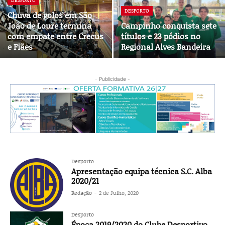
DESPORTO
DESPORTO
Chuva de golos em São
João de Loure termina
Campinho conquista sete
com empate entre Crecus
títulos e 23 pódios no
e Fiães
Regional Alves Bandeira
- Publicidade -
Desporto
Apresentação equipa técnica S.C. Alba
2020/21
Redação
-
2 de Julho, 2020
Desporto
Época 2019/2020 do Clube Desportivo