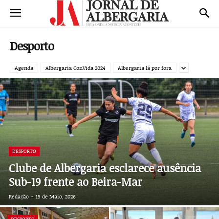
Desporto
Agenda
Albergaria ConVida 2024
Albergaria lá por fora
DESPORTO
Clube de Albergaria esclarece ausência
Sub-19 frente ao Beira-Mar
Redação
-
15 de Maio, 2026