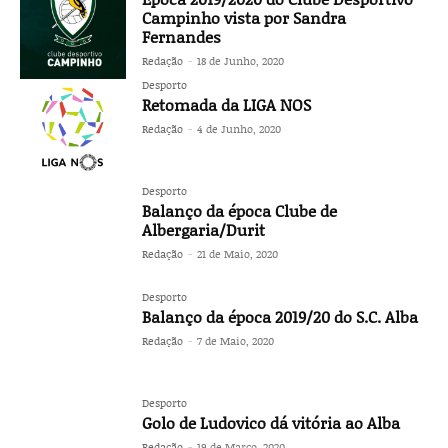
Campinho vista por Sandra
Fernandes
Redação
-
18 de Junho, 2020
Desporto
Retomada da LIGA NOS
Redação
-
4 de Junho, 2020
Desporto
Balanço da época Clube de
Albergaria/Durit
Redação
-
21 de Maio, 2020
Desporto
Balanço da época 2019/20 do S.C. Alba
Redação
-
7 de Maio, 2020
Desporto
Golo de Ludovico dá vitória ao Alba
Redação
-
19 de Março, 2020