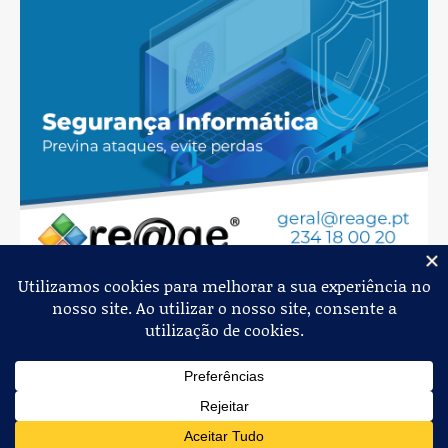
Jornal de Albergaria,
2026
© Todos os Direitos Reservados
Política de Privacidade
Estatuto Editorial
Livro de Reclamações
Ficha Técnica
Contactos
Loja Online