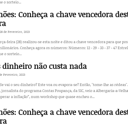
que o sorteio...
ões: Conheça a chave vencedora des
ra
28 de Fevereiro, 2023
erça-feira (28) realizou-se esta noite e ditou a chave vencedora para que po
ros: 12 - 29 - 33 - 37 - 47 Estrelas: 5
que o sorteio...
 dinheiro não custa nada
de Fevereiro, 2023
e vai o seu dinheiro? Este voa ou evapora-se? Então, "tome-lhe as rédeas"
jornalista do programa Contas Poupança, da SIC, veio a Albergaria-a-Velh
perar a inflação”, num workshop que quase encheu o...
ões: Conheça a chave vencedora des
ira