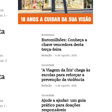
ssa
ta
Economia
Euromilhões: Conheça a
chave vencedora desta
terça-feira
sa
Redação
-
4 de Agosto, 2026
Sociedade
‘A Viagem da Íris’ chega às
ta
escolas para reforçar a
prevenção da violência
Redação
-
4 de Agosto, 2026
Sociedade
Ajude a ajudar: um guia
ssa
prático para doações
responsáveis