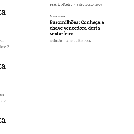
Beatriz Ribeiro
-
3 de Agosto, 2026
ta
Economia
Euromilhões: Conheça a
chave vencedora desta
sexta-feira
ssa
Redação
-
31 de Julho, 2026
ta
ssa
ta