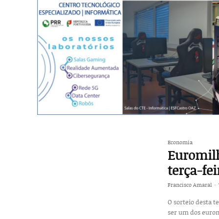
Economia
Euromilh
terça-fei
Francisco Amaral
-
O sorteio desta t
ser um dos euromilionários. Conheça agora os números: Núme