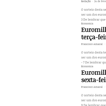
Redação
-
24 de Fev
O sorteio desta s
ser um dos euromilionários. Conheça agora os números: Núme
3 De lembrar que 
Economia
Euromilh
terça-fei
Francisco Amaral
-
O sorteio desta t
ser um dos euromilionários. Conheça agora os números: Núme
- 7 De lembrar qu
Economia
Euromilh
sexta-fe
Francisco Amaral
-
O sorteio desta s
ser um dos euromilionários. Conheça agora os números: Núme
9 De lembrar que 