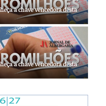
heça a chave vencedora desta
heça a chave vencedora desta