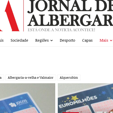
ís
Sociedade
Regiões
Desporto
Capas
Mais
ra
Albergaria-a-velha e Valmaior
Alquerubim