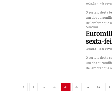
Redação
-
7 de Feve
O sorteio desta t
um dos euromilionários. Conheça agora os números: Números: 2 - 8 
De lembrar que o 
Economia
Euromilh
sexta-fe
Redação
-
3 de Feve
O sorteio desta s
um dos euromilionários. Conheça agora os números: Números: 2 - 14 
De lembrar que o 
...
...
1
35
36
37
44