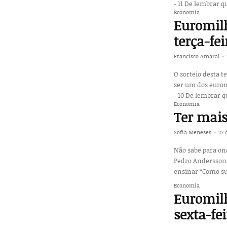
- 11 De lembrar 
Economia
Euromilh
terça-fei
Francisco Amaral
-
O sorteio desta t
ser um dos euromilionários. Conheça agora os números: Núme
- 10 De lembrar 
Economia
Ter mais
Sofia Meneses
-
27 
Não sabe para ond
Pedro Andersson, 
ensinar “Como su
Economia
Euromilh
sexta-fe