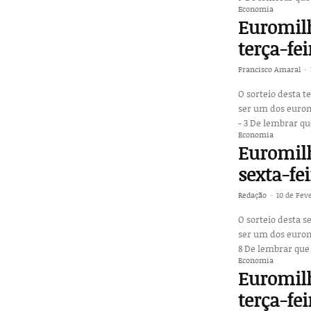
Economia
Euromilh
terça-fei
Francisco Amaral
-
O sorteio desta t
ser um dos euromilionários. Conheça agora os números: Núme
- 3 De lembrar qu
Economia
Euromilh
sexta-fe
Redação
-
10 de Fev
O sorteio desta s
ser um dos euromilionários. Conheça agora os números: Núme
8 De lembrar que 
Economia
Euromilh
terça-fei