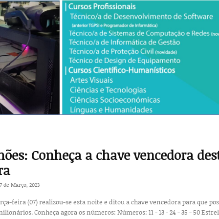
ões: Conheça a chave vencedora des
ra
7 de Março, 2023
erça-feira (07) realizou-se esta noite e ditou a chave vencedora para que po
ros: 11 - 13 - 24 - 35 - 50 Estrelas: 6