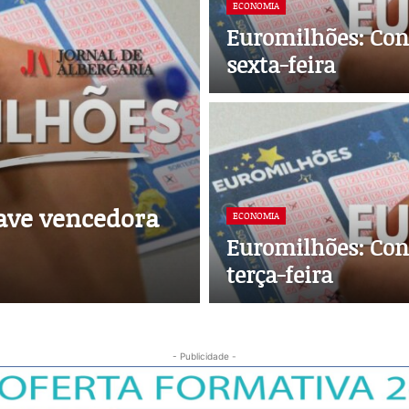
ECONOMIA
Euromilhões: Con
sexta-feira
ave vencedora
ECONOMIA
Euromilhões: Con
terça-feira
- Publicidade -