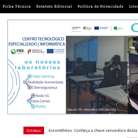
Ficha Técnica
Estatuto Editorial
Política de Privacidade
Livr
‘A Viagem da Íris’ chega às escolas para reforça
ÚLTIMAS