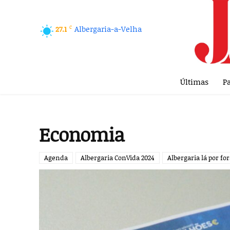
C
Albergaria-a-Velha
27.1
Últimas
Pa
Economia
Agenda
Albergaria ConVida 2024
Albergaria lá por fo