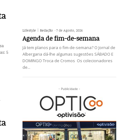
ta
Lifestyle
Redação
-
7 de Agosto, 2026
Agenda de fim-de-semana
ssa
Já tem planos para o fim-de-semana? O Jornal de
Albergaria dá-lhe algumas sugestões SÁBADO E
DOMINGO Troca de Cromos Os colecionadores
de...
- Publicidade -
.
a
ta