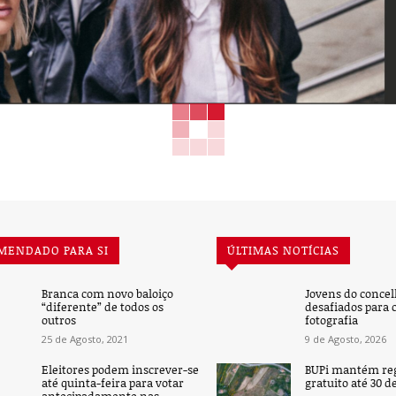
MENDADO PARA SI
ÚLTIMAS NOTÍCIAS
Branca com novo baloiço
Jovens do concel
“diferente” de todos os
desafiados para 
outros
fotografia
25 de Agosto, 2021
9 de Agosto, 2026
Eleitores podem inscrever-se
BUPi mantém reg
até quinta-feira para votar
gratuito até 30 