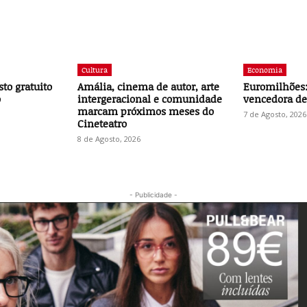
Cultura
Economia
to gratuito
Amália, cinema de autor, arte
Euromilhões:
o
intergeracional e comunidade
vencedora des
marcam próximos meses do
7 de Agosto, 2026
Cineteatro
8 de Agosto, 2026
- Publicidade -