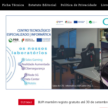
Ficha Técnica
Estatuto Editorial
Política de Privacidade
Livr
Amália, cinema de autor, arte intergeracional
ÚLTIMAS