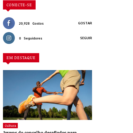
CONECTE-SE
GOSTAR
20,928
Gostos
SEGUIR
0
Seguidores
EM DESTAQUE
Cultura
Jovens do concelho desafiados para