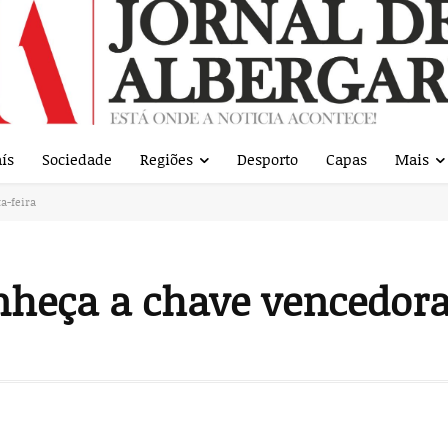
ís
Sociedade
Regiões
Desporto
Capas
Mais
a-feira
heça a chave vencedora 