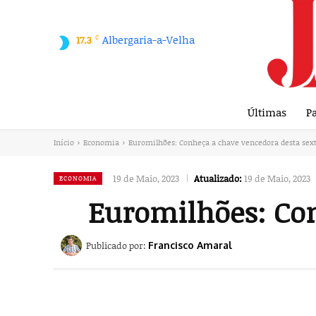
C
Albergaria-a-Velha
17.3
Últimas
Pa
Início
Economia
Euromilhões: Conheça a chave vencedora desta sext
19 de Maio, 2023
Atualizado:
19 de Maio, 2023
ECONOMIA
Euromilhões: Con
Publicado por:
Francisco Amaral