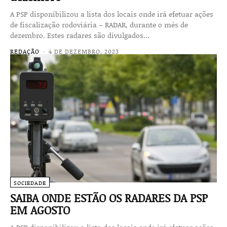
A PSP disponibilizou a lista dos locais onde irá efetuar ações
de fiscalização rodoviária – RADAR, durante o mês de
dezembro. Estes radares são divulgados...
REDAÇÃO
-
4 DE DEZEMBRO, 2023
SOCIEDADE
SAIBA ONDE ESTÃO OS RADARES DA PSP
EM AGOSTO