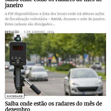
janeiro
A PSP disponibilizou a lista dos locais onde irá efetuar ações
de fiscalização rodoviária – RADAR, durante o mês de janeiro.
Estes radares são divulgados...
REDAÇÃO
-
5 DE JANEIRO, 2024
SOCIEDADE
Saiba onde estão os radares do mês de
dezembro