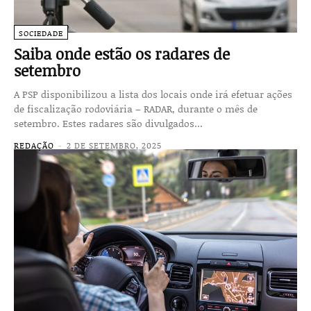
SOCIEDADE
Saiba onde estão os radares de
setembro
A PSP disponibilizou a lista dos locais onde irá efetuar ações
de fiscalização rodoviária – RADAR, durante o mês de
setembro. Estes radares são divulgados...
REDAÇÃO
-
2 DE SETEMBRO, 2025