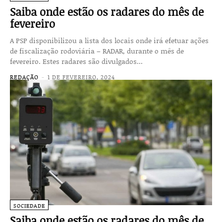
Saiba onde estão os radares do mês de
fevereiro
A PSP disponibilizou a lista dos locais onde irá efetuar ações
de fiscalização rodoviária – RADAR, durante o mês de
fevereiro. Estes radares são divulgados...
REDAÇÃO
-
1 DE FEVEREIRO, 2024
SOCIEDADE
Saiba onde estão os radares do mês de