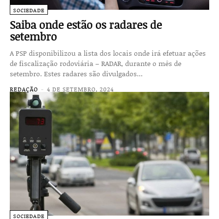
SOCIEDADE
Saiba onde estão os radares de
setembro
A PSP disponibilizou a lista dos locais onde irá efetuar ações
de fiscalização rodoviária – RADAR, durante o mês de
setembro. Estes radares são divulgados...
REDAÇÃO
-
4 DE SETEMBRO, 2024
SOCIEDADE