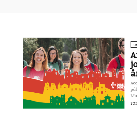
S
A
j
â
Aco
púb
Mun
SO