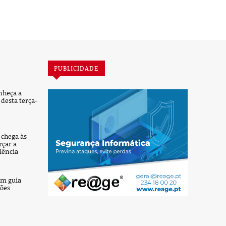
PUBLICIDADE
nheça a
desta terça-
’ chega às
rçar a
lência
um guia
ções