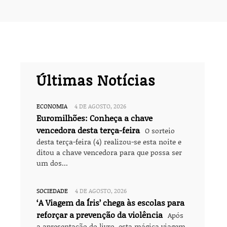
Últimas Notícias
ECONOMIA
4 DE AGOSTO, 2026
Euromilhões: Conheça a chave
vencedora desta terça-feira
O sorteio
desta terça-feira (4) realizou-se esta noite e
ditou a chave vencedora para que possa ser
um dos...
SOCIEDADE
4 DE AGOSTO, 2026
‘A Viagem da Íris’ chega às escolas para
reforçar a prevenção da violência
Após
a apresentação do livro, esta mágica viagem