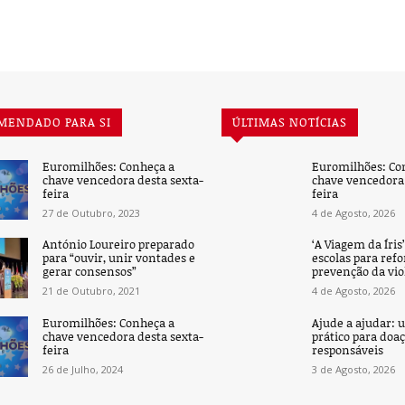
MENDADO PARA SI
ÚLTIMAS NOTÍCIAS
Euromilhões: Conheça a
Euromilhões: Co
chave vencedora desta sexta-
chave vencedora 
feira
feira
27 de Outubro, 2023
4 de Agosto, 2026
António Loureiro preparado
‘A Viagem da Íris
para “ouvir, unir vontades e
escolas para refo
gerar consensos”
prevenção da vio
21 de Outubro, 2021
4 de Agosto, 2026
Euromilhões: Conheça a
Ajude a ajudar: 
chave vencedora desta sexta-
prático para doa
feira
responsáveis
26 de Julho, 2024
3 de Agosto, 2026