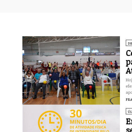
D
C
p
A
Hoj
efe
ap
FR
Ú
E
s