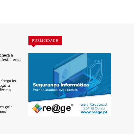
PUBLICIDADE
nheça a
desta terça-
’ chega às
rçar a
lência
um guia
ções