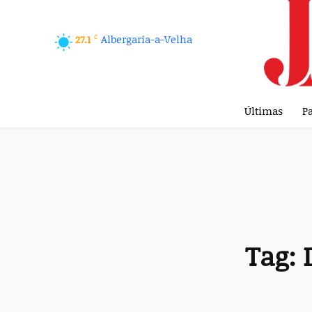
C
Albergaria-a-Velha
27.1
Últimas
Pa
Tag: