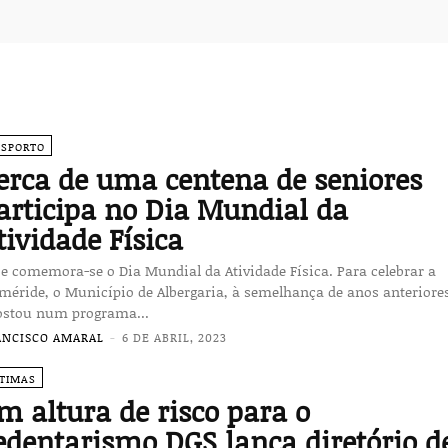
ESPORTO
erca de uma centena de seniores
articipa no Dia Mundial da
tividade Física
e comemora-se o Dia Mundial da Atividade Física. Para celebrar a
méride, o Município de Albergaria, à semelhança de anos anteriore
ostou num programa...
ANCISCO AMARAL
-
6 DE ABRIL, 2023
LTIMAS
m altura de risco para o
edentarismo DGS lança diretório d