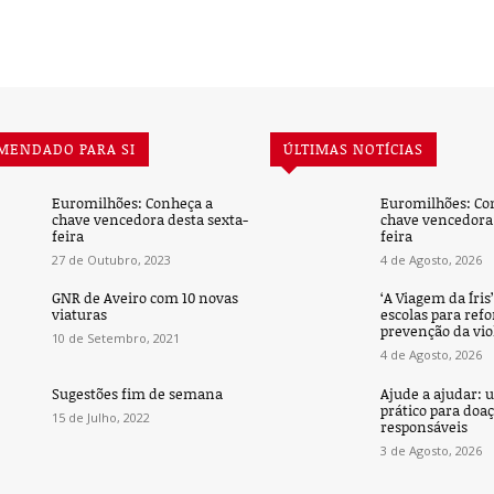
MENDADO PARA SI
ÚLTIMAS NOTÍCIAS
Euromilhões: Conheça a
Euromilhões: Co
chave vencedora desta sexta-
chave vencedora 
feira
feira
27 de Outubro, 2023
4 de Agosto, 2026
GNR de Aveiro com 10 novas
‘A Viagem da Íris
viaturas
escolas para refo
prevenção da vio
10 de Setembro, 2021
4 de Agosto, 2026
Sugestões fim de semana
Ajude a ajudar: 
prático para doa
15 de Julho, 2022
responsáveis
3 de Agosto, 2026