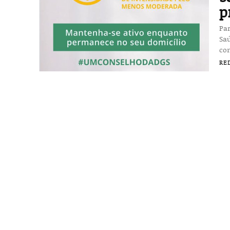
p
Par
Saú
con
RE