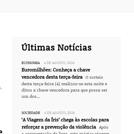
Últimas Notícias
ECONOMIA
4 DE AGOSTO, 2026
Euromilhões: Conheça a chave
vencedora desta terça-feira
O sorteio
desta terça-feira (4) realizou-se esta noite e
s,
ditou a chave vencedora para que possa ser
um dos...
SOCIEDADE
4 DE AGOSTO, 2026
‘A Viagem da Íris’ chega às escolas para
reforçar a prevenção da violência
Após
e
a apresentação do livro, esta mágica viagem