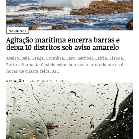
NACIONAL
Agitação marítima encerra barras e
deixa 10 distritos sob aviso amarelo
Aveiro, Beja, Braga, Coimbra, Faro, Setúbal, Leiria, Lisboa,
Porto e Viana do Castelo estão sob aviso amarelo até às 6
horas de quarta-feira. As...
REDAÇÃO
-
26 DE AGOSTO, 2025