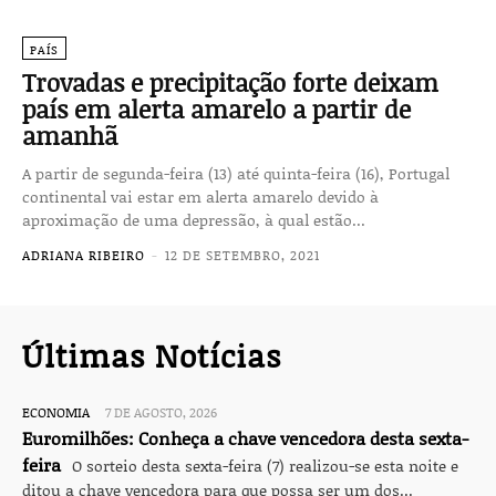
PAÍS
Trovadas e precipitação forte deixam
país em alerta amarelo a partir de
amanhã
A partir de segunda-feira (13) até quinta-feira (16), Portugal
continental vai estar em alerta amarelo devido à
aproximação de uma depressão, à qual estão...
ADRIANA RIBEIRO
-
12 DE SETEMBRO, 2021
Últimas Notícias
ECONOMIA
7 DE AGOSTO, 2026
Euromilhões: Conheça a chave vencedora desta sexta-
feira
O sorteio desta sexta-feira (7) realizou-se esta noite e
ditou a chave vencedora para que possa ser um dos...