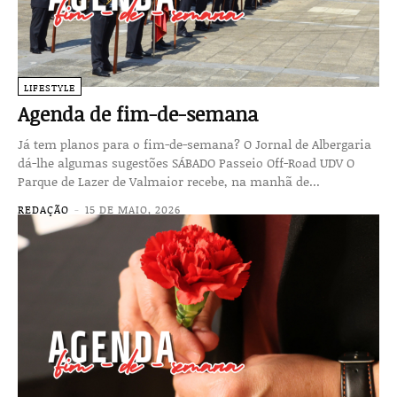
LIFESTYLE
Agenda de fim-de-semana
Já tem planos para o fim-de-semana? O Jornal de Albergaria
dá-lhe algumas sugestões SÁBADO Passeio Off-Road UDV O
Parque de Lazer de Valmaior recebe, na manhã de...
REDAÇÃO
-
15 DE MAIO, 2026