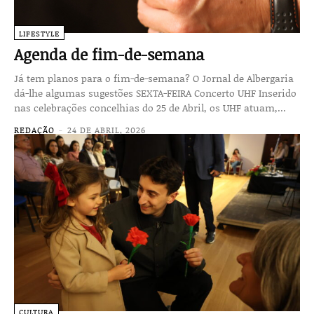
LIFESTYLE
Agenda de fim-de-semana
Já tem planos para o fim-de-semana? O Jornal de Albergaria
dá-lhe algumas sugestões SEXTA-FEIRA Concerto UHF Inserido
nas celebrações concelhias do 25 de Abril, os UHF atuam,...
REDAÇÃO
-
24 DE ABRIL, 2026
CULTURA