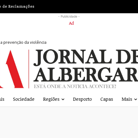
o de Reclamações
- Publicidade -
r a prevenção da violência
ís
Sociedade
Regiões
Desporto
Capas
Mais