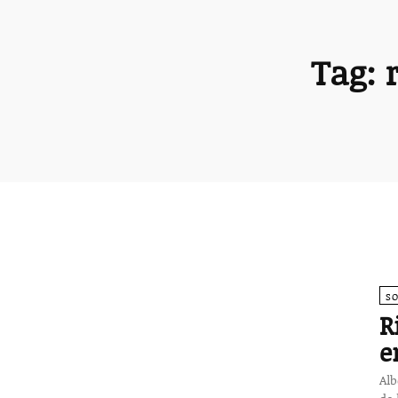
Tag:
S
R
e
Alb