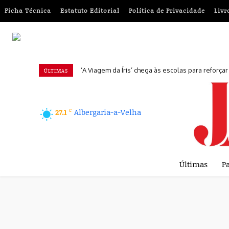
Ficha Técnica
Estatuto Editorial
Política de Privacidade
Livr
‘A Viagem da Íris’ chega às escolas para reforça
ÚLTIMAS
C
Albergaria-a-Velha
27.1
Últimas
Pa