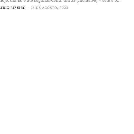
hoje, dia 18, e até segunda-feira, dia 22 (inclusive) – este é o...
ATRIZ RIBEIRO
-
18 DE AGOSTO, 2022