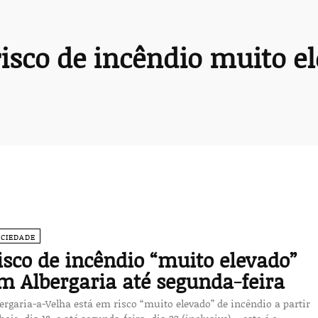
risco de incêndio muito e
OCIEDADE
isco de incêndio “muito elevado”
m Albergaria até segunda-feira
ergaria-a-Velha está em risco “muito elevado” de incêndio a partir