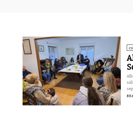
C
A
S
Al
sáb
sep
BE