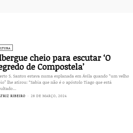
ULTURA
lbergue cheio para escutar ‘O
egredo de Compostela’
berto S. Santos estava numa esplanada em Ávila quando “um velho
io” lhe atirou: “Sabia que não é o apóstolo Tiago que está
ultado...
ATRIZ RIBEIRO
-
28 DE MARÇO, 2024