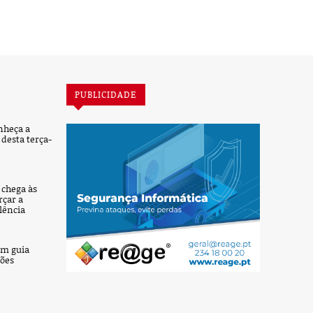
PUBLICIDADE
nheça a
desta terça-
’ chega às
rçar a
lência
um guia
ções