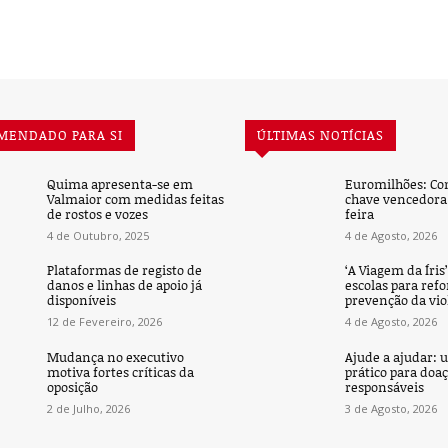
MENDADO PARA SI
ÚLTIMAS NOTÍCIAS
Quima apresenta-se em
Euromilhões: Co
Valmaior com medidas feitas
chave vencedora 
de rostos e vozes
feira
4 de Outubro, 2025
4 de Agosto, 2026
Plataformas de registo de
‘A Viagem da Íris
danos e linhas de apoio já
escolas para refo
disponíveis
prevenção da vio
12 de Fevereiro, 2026
4 de Agosto, 2026
Mudança no executivo
Ajude a ajudar: 
motiva fortes críticas da
prático para doa
oposição
responsáveis
2 de Julho, 2026
3 de Agosto, 2026