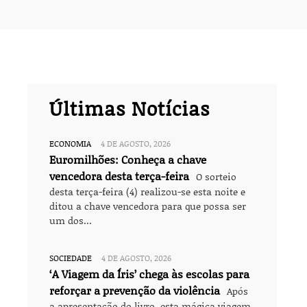
Últimas Notícias
ECONOMIA
4 DE AGOSTO, 2026
Euromilhões: Conheça a chave
vencedora desta terça-feira
O sorteio
desta terça-feira (4) realizou-se esta noite e
ditou a chave vencedora para que possa ser
um dos...
SOCIEDADE
4 DE AGOSTO, 2026
‘A Viagem da Íris’ chega às escolas para
reforçar a prevenção da violência
Após
a apresentação do livro, esta mágica viagem