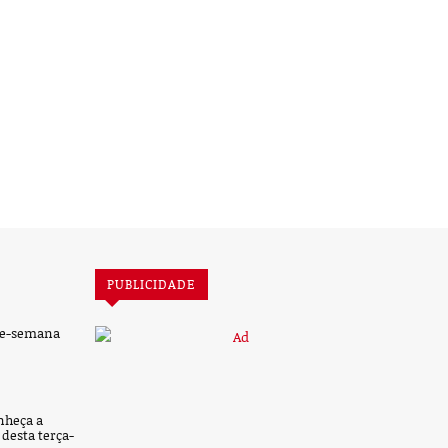
PUBLICIDADE
de-semana
nheça a
desta terça-