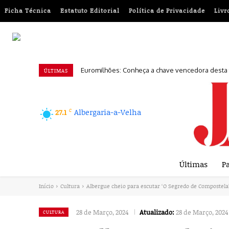
Ficha Técnica
Estatuto Editorial
Política de Privacidade
Livr
Euromilhões: Conheça a chave vencedora desta ter
‘A Viagem da Íris’ chega às escolas para reforç
ÚLTIMAS
C
Albergaria-a-Velha
27.1
Últimas
Pa
Início
Cultura
Albergue cheio para escutar ‘O Segredo de Compostela
28 de Março, 2024
Atualizado:
28 de Março, 2024
CULTURA