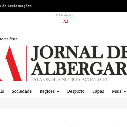
o de Reclamações
- Publicidade -
ça-feira
ar a prevenção da violência
ís
Sociedade
Regiões
Desporto
Capas
Mais
’