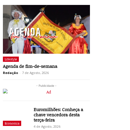
Lifestyle
Agenda de fim-de-semana
Redação
-
7 de Agosto, 2026
- Publicidade -
Euromilhões: Conheça a
chave vencedora desta
terça-feira
Economia
4 de Agosto, 2026