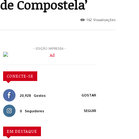
 de Compostela’
162
Visualizações
- EDIÇÃO IMPRESSA -
CONECTE-SE
GOSTAR
20,928
Gostos
SEGUIR
0
Seguidores
EM DESTAQUE