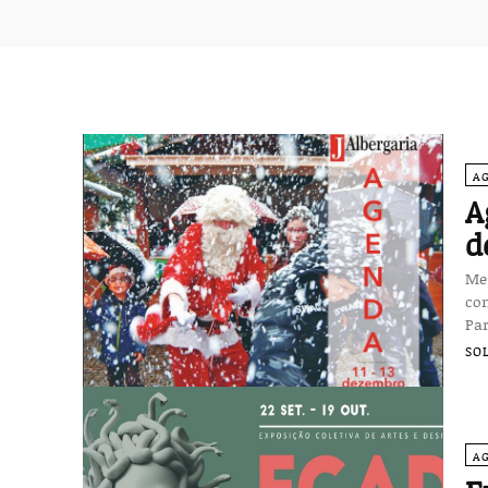
A
A
d
Me
co
Par
SO
A