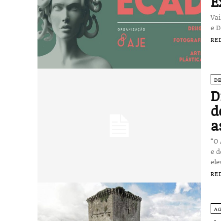
E
Vai
e D
RE
D
D
d
a
“O
e 
ele
RE
A