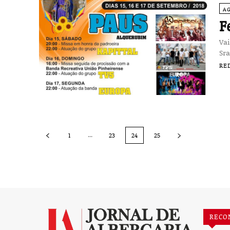
A
F
Vai
Sra
RE
...
1
23
24
25
RECO