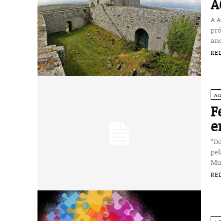
A
A A
pr
ano
RE
A
F
e
“Do
pel
Mun
RE