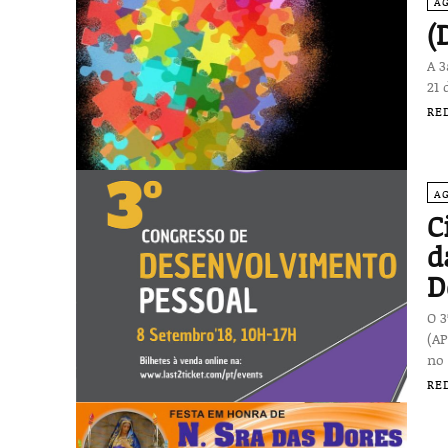
A
(
A 3
21 
RE
A
C
d
D
O 
(AP
no 
RE