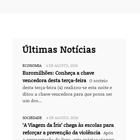
Últimas Notícias
ECONOMIA
4 DE AGOSTO, 2026
Euromilhões: Conheça a chave
vencedora desta terça-feira
O sorteio
desta terça-feira (4) realizou-se esta noite e
ditou a chave vencedora para que possa ser
um dos...
SOCIEDADE
4 DE AGOSTO, 2026
‘A Viagem da Íris’ chega às escolas para
reforçar a prevenção da violência
Após
a apresentação do livro, esta mágica viagem