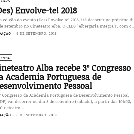
GENDA
Des) Envolve-te! 2018
a edição do evento (Des) Envolve-te! 2018, irá decorrer no próximo d
de setembro no Cineteatro Alba. O CLDS “Albergaria Integra’T, com o..
DAÇÃO
-
6 DE SETEMBRO, 2018
GENDA
ineteatro Alba recebe 3º Congresso
a Academia Portuguesa de
esenvolvimento Pessoal
3ª Congresso da Academia Portuguesa de Desenvolvimento Pessoal
DP) vai decorrer no dia 8 de setembro (sábado), a partir das 10h00,
Cineteatro...
DAÇÃO
-
6 DE SETEMBRO, 2018