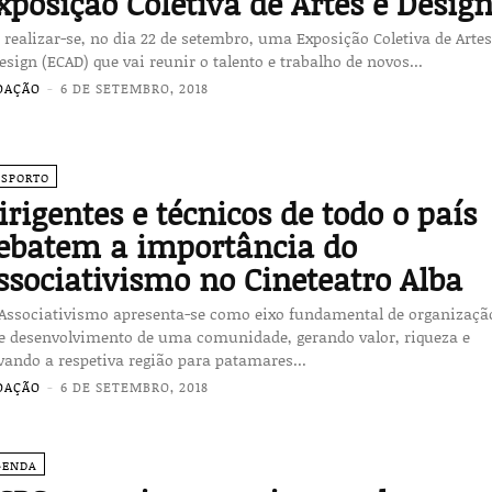
xposição Coletiva de Artes e Desig
 realizar-se, no dia 22 de setembro, uma Exposição Coletiva de Arte
esign (ECAD) que vai reunir o talento e trabalho de novos...
DAÇÃO
-
6 DE SETEMBRO, 2018
ESPORTO
irigentes e técnicos de todo o país
ebatem a importância do
ssociativismo no Cineteatro Alba
 Associativismo apresenta-se como eixo fundamental de organizaçã
de desenvolvimento de uma comunidade, gerando valor, riqueza e
vando a respetiva região para patamares...
DAÇÃO
-
6 DE SETEMBRO, 2018
GENDA