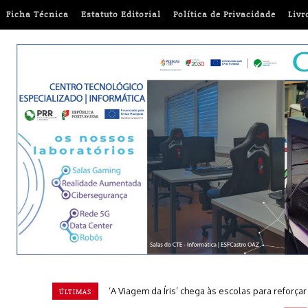
Ficha Técnica
Estatuto Editorial
Política de Privacidade
Livr
‘A Viagem da Íris’ chega às escolas para reforçar a
Ajude a ajudar: um guia prático para doações 
ÚLTIMAS