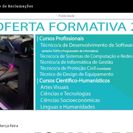
o de Reclamações
- Publicidade -
erça-feira