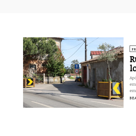
F
R
l
Apó
em S
em.
BE