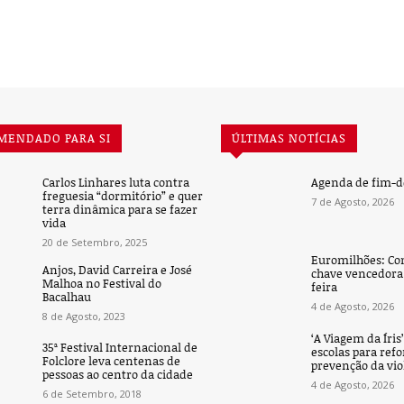
MENDADO PARA SI
ÚLTIMAS NOTÍCIAS
Carlos Linhares luta contra
Agenda de fim-
freguesia “dormitório” e quer
7 de Agosto, 2026
terra dinâmica para se fazer
vida
20 de Setembro, 2025
Euromilhões: Co
Anjos, David Carreira e José
chave vencedora 
Malhoa no Festival do
feira
Bacalhau
4 de Agosto, 2026
8 de Agosto, 2023
‘A Viagem da Íris
35ª Festival Internacional de
escolas para refo
Folclore leva centenas de
prevenção da vio
pessoas ao centro da cidade
4 de Agosto, 2026
6 de Setembro, 2018