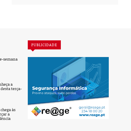
PUBLICIDADE
de-semana
nheça a
desta terça-
’ chega às
rçar a
lência