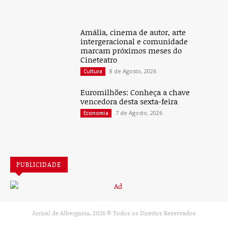
Amália, cinema de autor, arte
intergeracional e comunidade
marcam próximos meses do
Cineteatro
8 de Agosto, 2026
Cultura
Euromilhões: Conheça a chave
vencedora desta sexta-feira
7 de Agosto, 2026
Economia
PUBLICIDADE
Jornal de Albergaria,
2026
© Todos os Direitos Reservados