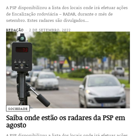
A PSP disponibilizou a lista dos locais onde irá efetuar ações
de fiscalização rodoviária – RADAR, durante o mês de
setembro. Estes radares são divulgados...
REDAÇÃO
-
2 DE SETEMBRO, 2022
SOCIEDADE
Saiba onde estão os radares da PSP em
agosto
A PSP disponibilizou a lista dos locais onde irá efetuar ações