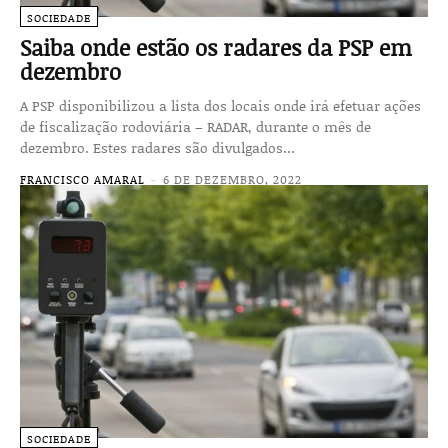
SOCIEDADE
Saiba onde estão os radares da PSP em
dezembro
A PSP disponibilizou a lista dos locais onde irá efetuar ações
de fiscalização rodoviária – RADAR, durante o mês de
dezembro. Estes radares são divulgados...
FRANCISCO AMARAL
-
6 DE DEZEMBRO, 2022
SOCIEDADE