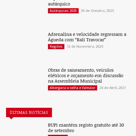
autárquico
30 de Outubro, 2025
Autárquicas 2025
Adrenalina e velocidade regressam a
Águeda com “Rali Travocar”
12 de Novembro, 2025
Regiões
Obras de saneamento, veículos
elétricos e orçamento em discussão
na Assembleia Municipal
26 de Abril, 2021
Albergaria-a-velha e Valmaior
ÚLTIMAS NOTÍCIAS
BUPi mantém registo gratuito até 30
de setembro