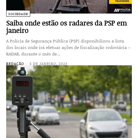
SOCIEDADE
Saiba onde estão os radares da PSP em
janeiro
A Polícia de Segurança Pública (PSP) disponibilizou a lista
dos locais onde irá efetuar ações de fiscalização rodoviária –
RADAR, durante o mês de...
REDAÇÃO
-
5 DE JANEIRO, 2023