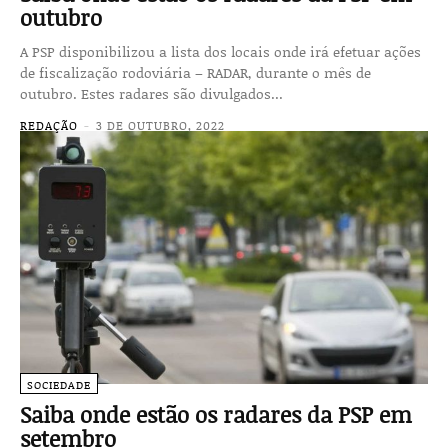
outubro
A PSP disponibilizou a lista dos locais onde irá efetuar ações
de fiscalização rodoviária – RADAR, durante o mês de
outubro. Estes radares são divulgados...
REDAÇÃO
-
3 DE OUTUBRO, 2022
SOCIEDADE
Saiba onde estão os radares da PSP em
setembro