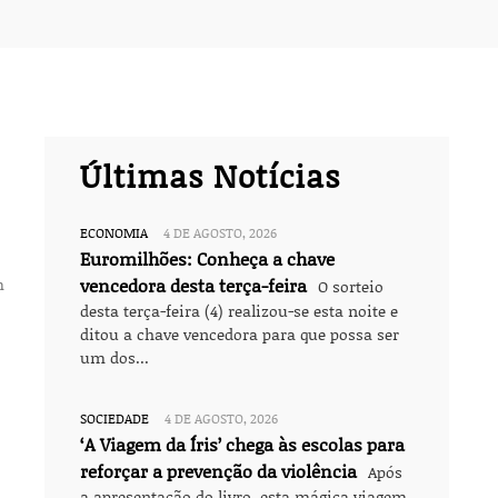
Últimas Notícias
ECONOMIA
4 DE AGOSTO, 2026
Euromilhões: Conheça a chave
m
vencedora desta terça-feira
O sorteio
desta terça-feira (4) realizou-se esta noite e
ditou a chave vencedora para que possa ser
um dos...
SOCIEDADE
4 DE AGOSTO, 2026
‘A Viagem da Íris’ chega às escolas para
reforçar a prevenção da violência
Após
a apresentação do livro, esta mágica viagem