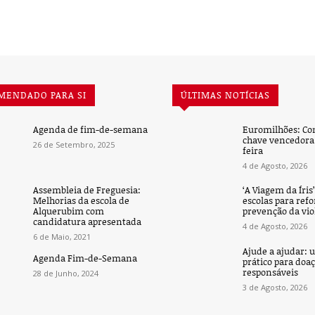
MENDADO PARA SI
ÚLTIMAS NOTÍCIAS
Agenda de fim-de-semana
Euromilhões: Co
chave vencedora 
26 de Setembro, 2025
feira
4 de Agosto, 2026
Assembleia de Freguesia:
‘A Viagem da Íris
Melhorias da escola de
escolas para refo
Alquerubim com
prevenção da vio
candidatura apresentada
4 de Agosto, 2026
6 de Maio, 2021
Ajude a ajudar: 
Agenda Fim-de-Semana
prático para doa
responsáveis
28 de Junho, 2024
3 de Agosto, 2026