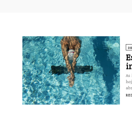
D
E
i
As 
hoje. Foto: DR A época 2024/25 da Esco
abr
RE