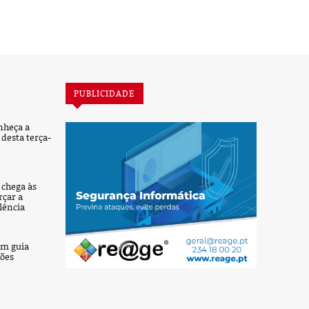
PUBLICIDADE
nheça a
desta terça-
’ chega às
rçar a
lência
um guia
ções