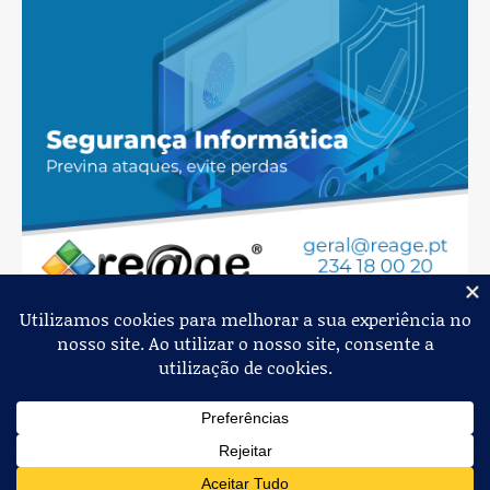
Jornal de Albergaria,
2026
© Todos os Direitos Reservados
Política de Privacidade
Estatuto Editorial
Livro de Reclamações
Ficha Técnica
Contactos
Loja Online