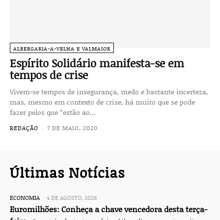
ALBERGARIA-A-VELHA E VALMAIOR
Espírito Solidário manifesta-se em
tempos de crise
Vivem-se tempos de insegurança, medo e bastan­te incerteza,
mas, mesmo em contexto de crise, há muito que se pode
fazer pelos que “estão ao...
REDAÇÃO
-
7 DE MAIO, 2020
Últimas Notícias
ECONOMIA
4 DE AGOSTO, 2026
Euromilhões: Conheça a chave vencedora desta terça-