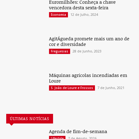
Euromilhões: Conheça a chave
vencedora desta sexta-feira
12 de Julho, 2024
Economia
AgitÁgueda promete mais um ano de
cor e diversidade
28 de Junho, 2023
Freguesias
Máquinas agrícolas incendiadas em
Loure
7 de Junho, 2021
S. João de Loure e Frossos
ÚLTIMAS NOTÍCIAS
Agenda de fim-de-semana
7 de Agosto, 2026
Lifestyle