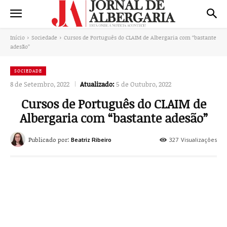
Início
Sociedade
Cursos de Português do CLAIM de Albergaria com “bastante
adesão”
SOCIEDADE
8 de Setembro, 2022
Atualizado:
5 de Outubro, 2022
Cursos de Português do CLAIM de
Albergaria com “bastante adesão”
Publicado por:
327
Visualizações
Beatriz Ribeiro