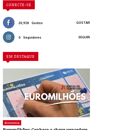
CONECTE-SE
GOSTAR
20,928
Gostos
SEGUIR
0
Seguidores
EM DESTAQUE
Economia
Euromilhões: Conheça a chave vencedora