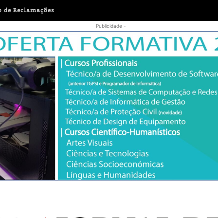
o de Reclamações
- Publicidade -
erça-feira