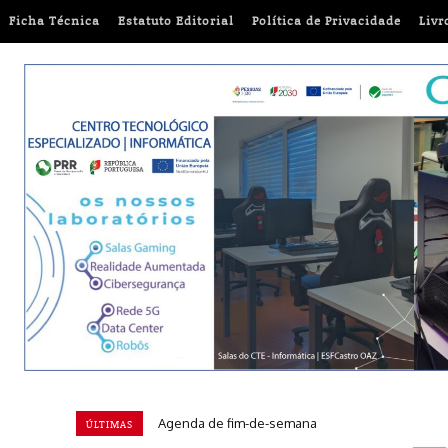
Ficha Técnica
Estatuto Editorial
Política de Privacidade
Livr
Euromilhões: Conheça a chave vencedora desta t
ÚLTIMAS