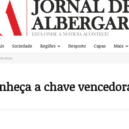
ís
Sociedade
Regiões
Desporto
Capas
Mais
ta-feira
heça a chave vencedora