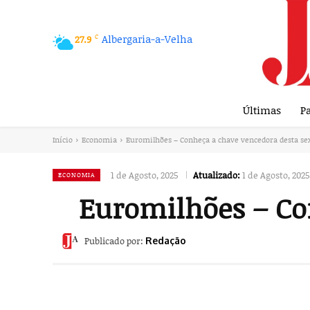
C
Albergaria-a-Velha
27.9
Últimas
Pa
Início
Economia
Euromilhões – Conheça a chave vencedora desta sex
1 de Agosto, 2025
Atualizado:
1 de Agosto, 2025
ECONOMIA
Euromilhões – Con
Publicado por:
Redação