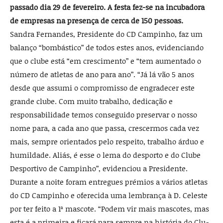
pas­sado dia 29 de fevereiro. A festa fez-se na incubadora
de empresas na presença de cerca de 150 pessoas.
Sandra Fernandes, Presidente do CD Campinho, faz um
balanço “bombás­tico” de todos estes anos, evidencian­do
que o clube está “em crescimento” e “tem aumentado o
número de atletas de ano para ano”. “Já lá vão 5 anos
desde que assumi o compromisso de engra­decer este
grande clube. Com muito trabalho, dedicação e
responsabilidade temos conseguido preservar o nosso
nome para, a cada ano que passa, cres­cermos cada vez
mais, sempre orien­tados pelo respeito, trabalho árduo e
humildade. Aliás, é esse o lema do des­porto e do Clube
Desportivo de Campi­nho”, evidenciou a Presidente.
Durante a noite foram entregues pré­mios a vários atletas
do CD Campinho e oferecida uma lembrança à D. Celeste
por ter feito a 1ª mascote. “Podem vir mais mascotes, mas
esta é a primeira e ficará para sempre na história do Clu­