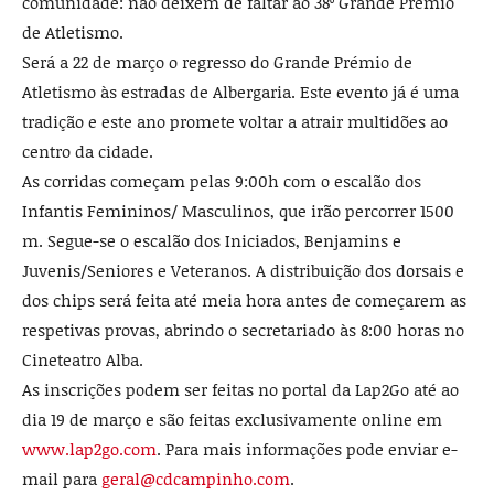
comuni­dade: não deixem de fal­tar ao 38º Grande Prémio
de Atletismo.
Será a 22 de março o re­gresso do Grande Prémio de
Atletismo às estradas de Albergaria. Este evento já é uma
tradição e este ano promete voltar a atrair multidões ao
centro da cidade.
As corridas começam pelas 9:00h com o escalão dos
Infantis Femininos/ Masculinos, que irão percorrer 1500
m. Segue-se o escalão dos Iniciados, Benjamins e
Juvenis/Seniores e Ve­teranos. A distribuição dos dorsais e
dos chips será feita até meia hora an­tes de começarem as
respetivas provas, abrindo o secretariado às 8:00 horas no
Cineteatro Alba.
As inscrições podem ser feitas no portal da Lap2Go até ao
dia 19 de mar­ço e são feitas exclusivamente online em
www.lap2go.com
. Para mais in­formações pode enviar e-
mail para
ge­ral@cdcampinho.com
.