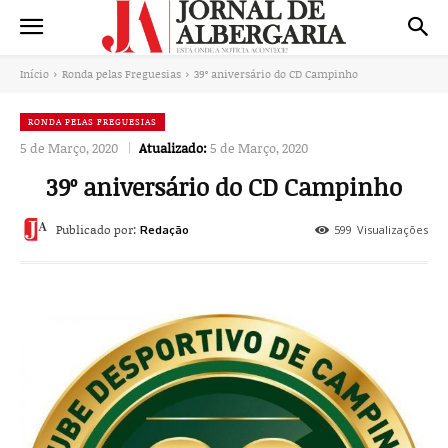
Início
Ronda pelas Freguesias
39º aniversário do CD Campinho
RONDA PELAS FREGUESIAS
5 de Março, 2020
Atualizado:
5 de Março, 2020
39º aniversário do CD Campinho
Publicado por:
599
Visualizações
Redação