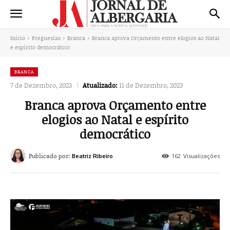
Início
Freguesias
Branca
Branca aprova Orçamento entre elogios ao Natal
e espírito democrático
BRANCA
7 de Dezembro, 2023
Atualizado:
11 de Dezembro, 2023
Branca aprova Orçamento entre
elogios ao Natal e espírito
democrático
Publicado por:
162
Visualizações
Beatriz Ribeiro