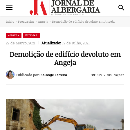
Início
Freguesias
Angeja
Demolição de edifício devoluto em Angeja
ANGEJA
ÚLTIMAS
29 de Março, 2021
Atualizado:
19 de Julho, 2021
Demolição de edifício devoluto em
Angeja
Publicado por:
819
Visualizações
Solange Ferreira