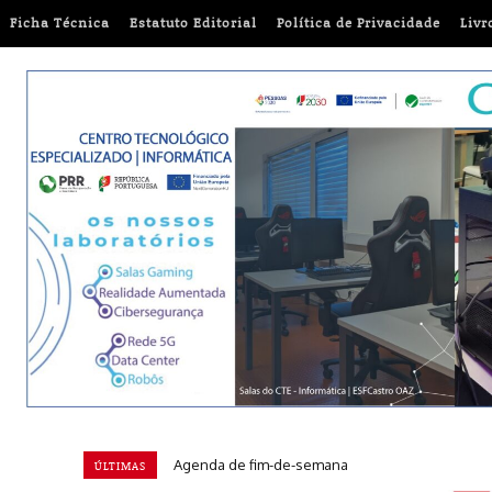
Ficha Técnica
Estatuto Editorial
Política de Privacidade
Livr
Euromilhões: Conheça a chave vencedora desta t
ÚLTIMAS