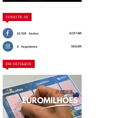
CONECTE-SE
GOSTAR
20,928
Gostos
SEGUIR
0
Seguidores
EM DESTAQUE