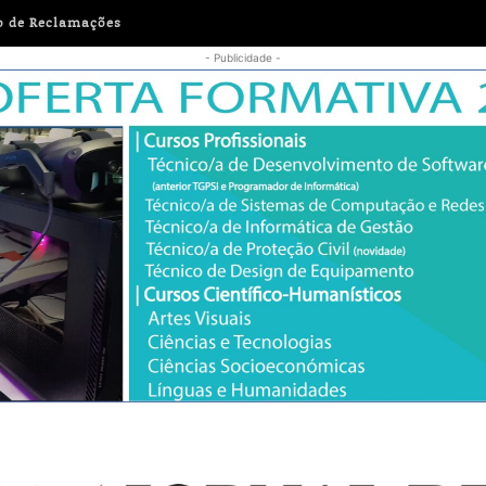
o de Reclamações
- Publicidade -
erça-feira