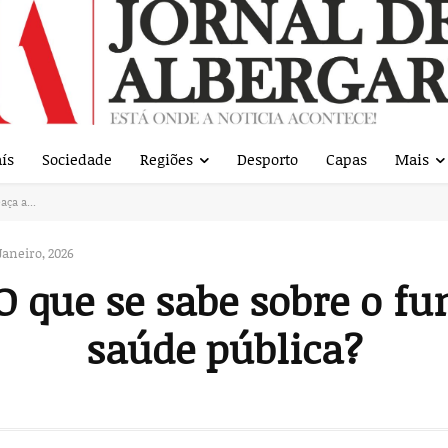
ís
Sociedade
Regiões
Desporto
Capas
Mais
aça a...
Janeiro, 2026
 O que se sabe sobre o f
saúde pública?