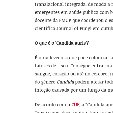
translacional integrada, de modo a r
emergentes em saúde pública com bas
docente da FMUP que coordenou o est
científica Journal of Fungi em outub
O que é o ‘Candida auris’?
É uma levedura que pode colonizar a
fatores de risco. Consegue entrar na
sangue, coração ou até no cérebro,
do género
Candida
podem afetar tod
infeção causada por um fungo da m
De acordo com a
CUF
, a “Candida au
Japão e que, desde então, tem surgid