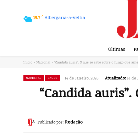
C
Albergaria-a-Velha
19.7
Últimas
Pa
Início
Nacional
"Candida auris". O que se sabe sobre o fungo que ame
14 de Janeiro, 2026
Atualizado:
14 de 
NACIONAL
SAÚDE
“Candida auris”.
Publicado por:
Redação