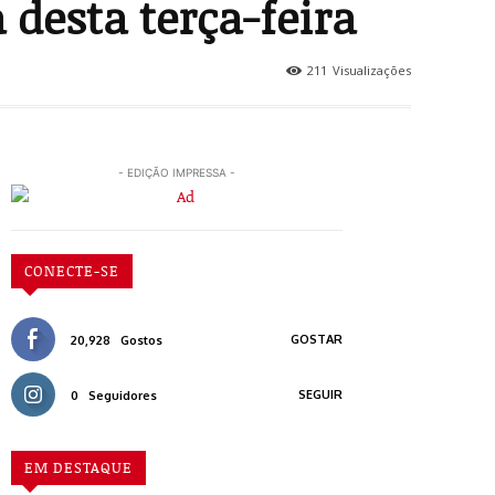
desta terça-feira
211
Visualizações
- EDIÇÃO IMPRESSA -
CONECTE-SE
GOSTAR
20,928
Gostos
SEGUIR
0
Seguidores
EM DESTAQUE