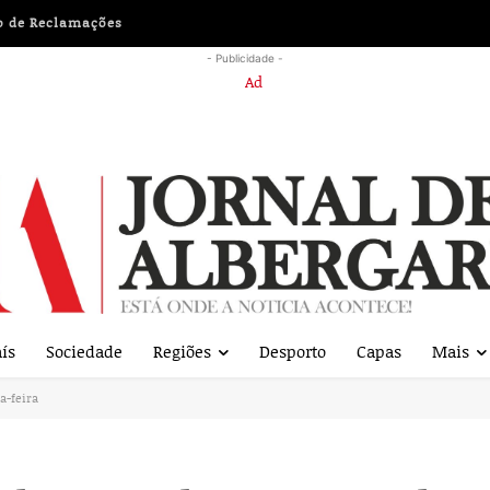
o de Reclamações
- Publicidade -
ís
Sociedade
Regiões
Desporto
Capas
Mais
a-feira