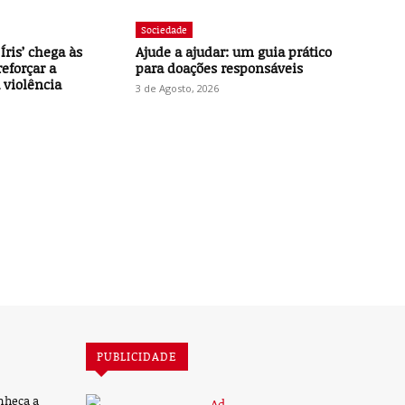
Sociedade
Íris’ chega às
Ajude a ajudar: um guia prático
reforçar a
para doações responsáveis
 violência
3 de Agosto, 2026
PUBLICIDADE
nheça a