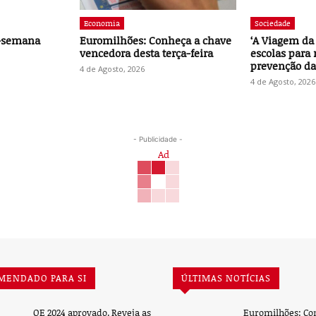
Economia
Sociedade
e-semana
Euromilhões: Conheça a chave
‘A Viagem da 
vencedora desta terça-feira
escolas para 
prevenção da
4 de Agosto, 2026
4 de Agosto, 2026
- Publicidade -
MENDADO PARA SI
ÚLTIMAS NOTÍCIAS
OE 2024 aprovado. Reveja as
Euromilhões: Co