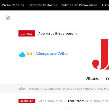
Ficha Técnica
Estatuto Editorial
Política de Privacidade
Livr
Agenda de fim-de-semana
ÚLTIMAS
C
Albergaria-a-Velha
18.4
Últimas
Pa
Início
Economia
Euromilhões: Conheça a chave vencedora desta terç
23 de Julho, 2024
Atualizado:
23 de Julho, 2024
ECONOMIA