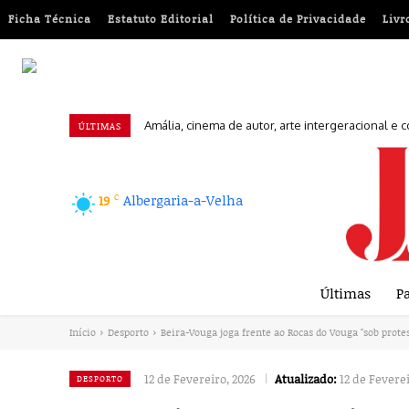
Ficha Técnica
Estatuto Editorial
Política de Privacidade
Livr
Amália, cinema de autor, arte intergeracional e 
Euromilhões: Conheça a chave vencedora desta
ÚLTIMAS
C
Albergaria-a-Velha
19
Últimas
Pa
Início
Desporto
Beira-Vouga joga frente ao Rocas do Vouga "sob protes
12 de Fevereiro, 2026
Atualizado:
12 de Feverei
DESPORTO