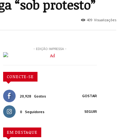
ga “sob protesto”
409
Visualizações
- EDIÇÃO IMPRESSA -
CONECTE-SE
GOSTAR
20,928
Gostos
SEGUIR
0
Seguidores
EM DESTAQUE