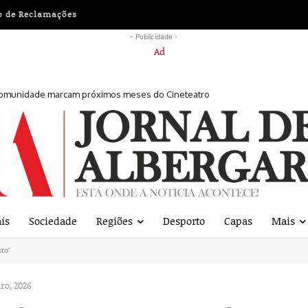
o de Reclamações
- Publicidade -
comunidade marcam próximos meses do Cineteatro
 sexta-feira
ís
Sociedade
Regiões
Desporto
Capas
Mais
to"
ro, 2026