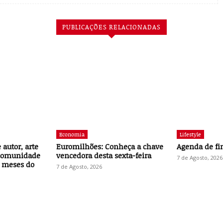
PUBLICAÇÕES RELACIONADAS
Economia
Lifestyle
autor, arte
Euromilhões: Conheça a chave
Agenda de f
 comunidade
vencedora desta sexta-feira
7 de Agosto, 2026
 meses do
7 de Agosto, 2026