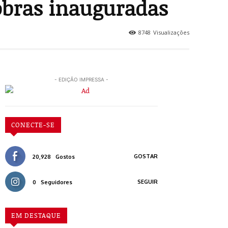
obras inauguradas
8748
Visualizações
- EDIÇÃO IMPRESSA -
CONECTE-SE
GOSTAR
20,928
Gostos
SEGUIR
0
Seguidores
EM DESTAQUE