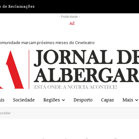
o de Reclamações
- Publicidade -
comunidade marcam próximos meses do Cineteatro
sexta-feira
ís
Sociedade
Regiões
Desporto
Capas
Mais
guradas