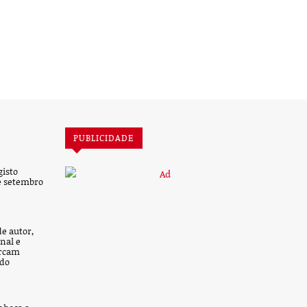
PUBLICIDADE
isto
de setembro
e autor,
nal e
rcam
do