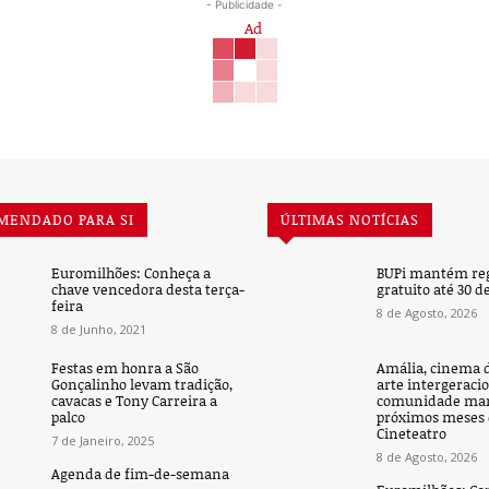
- Publicidade -
MENDADO PARA SI
ÚLTIMAS NOTÍCIAS
Euromilhões: Conheça a
BUPi mantém reg
chave vencedora desta terça-
gratuito até 30 
feira
8 de Agosto, 2026
8 de Junho, 2021
Festas em honra a São
Amália, cinema d
Gonçalinho levam tradição,
arte intergeracio
cavacas e Tony Carreira a
comunidade ma
palco
próximos meses 
Cineteatro
7 de Janeiro, 2025
8 de Agosto, 2026
Agenda de fim-de-semana