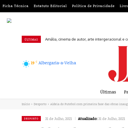
Ficha Técnica
Estatuto Editorial
Política de Privacidade
Livr
Amália, cinema de autor, arte intergeracional e 
Euromilhões: Conheça a chave vencedora desta 
ÚLTIMAS
C
Albergaria-a-Velha
19
Últimas
Pa
Início
Desporto
Aldeia do Futebol com primeira fase das obras inau
31 de Julho, 2021
Atualizado:
31 de Julho, 2021
DESPORTO