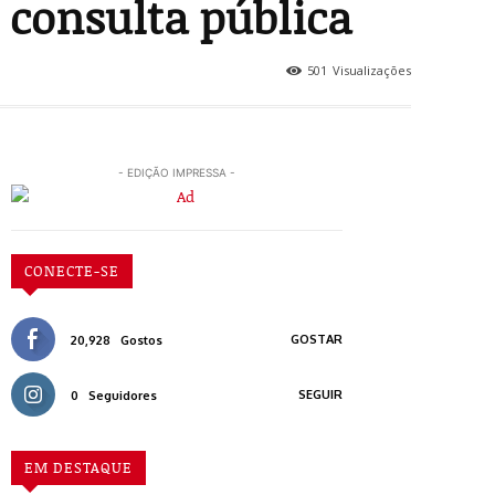
 consulta pública
501
Visualizações
- EDIÇÃO IMPRESSA -
CONECTE-SE
GOSTAR
20,928
Gostos
SEGUIR
0
Seguidores
EM DESTAQUE