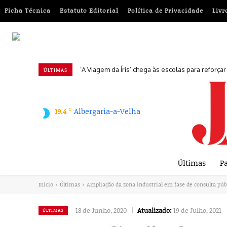
Ficha Técnica
Estatuto Editorial
Política de Privacidade
Livr
‘A Viagem da Íris’ chega às escolas para reforça
Ajude a ajudar: um guia prático para doaçõe
ÚLTIMAS
C
Albergaria-a-Velha
19.4
Últimas
Pa
Início
Últimas
Ampliação da zona industrial em fase de consulta púb
18 de Junho, 2020
Atualizado:
19 de Julho, 2021
ÚLTIMAS