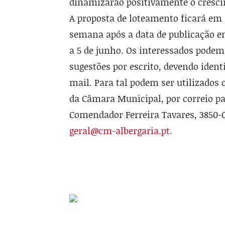
dinamizarão positivamente o crescim
A proposta de loteamento ficará em 
semana após a data de publicação em 
a 5 de junho. Os interessados po­dem
sugestões por escrito, devendo iden
mail. Para tal podem ser utili­zados
da Câmara Municipal, por correio par
Comendador Ferreira Tava­res, 3850-0
geral@cm-albergaria.pt
.