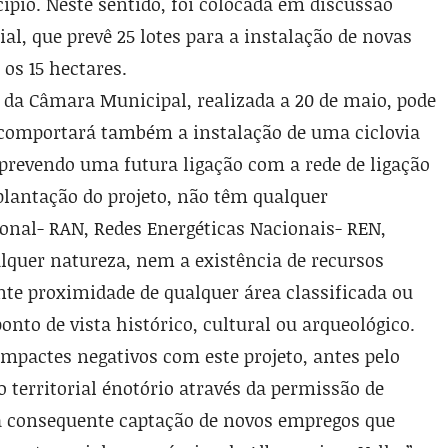
­pio. Neste sentido, foi colocada em discus­são
ial, que prevê 25 lotes para a instalação de novas
os 15 hectares.
a da Câmara Municipal, realizada a 20 de maio, pode
 “comportará também a instalação de uma ciclovia
prevendo uma futura ligação com a rede de ligação
mplantação do projeto, não têm qualquer
onal- RAN, Redes Energé­ticas Nacionais- REN,
lquer natureza, nem a existência de recursos
e proximidade de qual­quer área classificada ou
nto de vista históri­co, cultural ou arqueológico.
mpactes negativos com este projeto, antes pelo
 territorial énotó­rio através da permissão de
 consequente capta­ção de novos empregos que