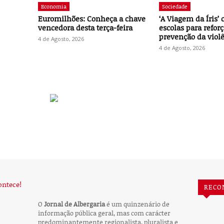
Economia
Sociedade
Euromilhões: Conheça a chave
‘A Viagem da Íris’ 
vencedora desta terça-feira
escolas para reforç
prevenção da viol
4 de Agosto, 2026
4 de Agosto, 2026
RECO
O
Jornal de Albergaria
é um quinzenário de
informação pública geral, mas com carácter
predominantemente regionalista, pluralista e