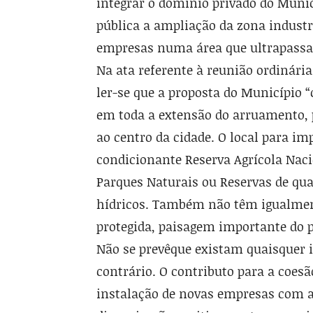
integrar o domínio privado do Municí
pública a ampliação da zona indus­tr
empresas numa área que ultra­passa 
Na ata referente à reunião ordinári
ler-se que a proposta do Mu­nicípio
em toda a extensão do ar­ruamento, 
ao centro da cida­de. O local para i
condicionante Reserva Agrícola Naci
Parques Naturais ou Reservas de qua
hídricos. Também não têm igualment
protegida, paisa­gem importante do po
Não se prevêque existam quaisquer i
contrário. O contributo para a coesão
instalação de novas empresas com a