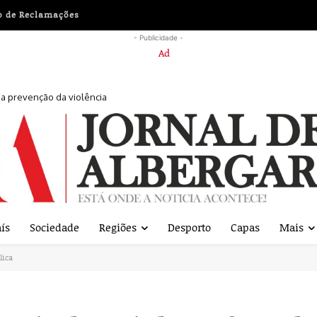
o de Reclamações
- Publicidade -
r a prevenção da violência
s responsáveis
ís
Sociedade
Regiões
Desporto
Capas
Mais
lica