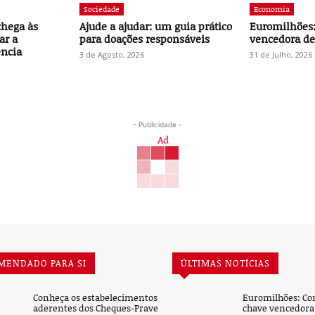
Sociedade
Economia
chega às
Ajude a ajudar: um guia prático
Euromilhões:
ar a
para doações responsáveis
vencedora des
ência
3 de Agosto, 2026
31 de Julho, 2026
- Publicidade -
MENDADO PARA SI
ÚLTIMAS NOTÍCIAS
Conheça os estabelecimentos
Euromilhões: Co
aderentes dos Cheques-Prave
chave vencedora 