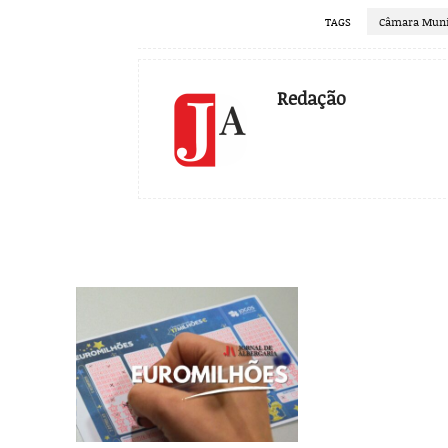
TAGS
Câmara Munic
Redação