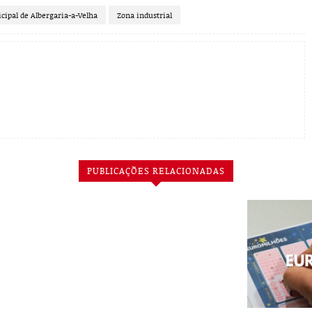
ipal de Al­bergaria-a-Velha
Zona indus­trial
PUBLICAÇÕES RELACIONADAS