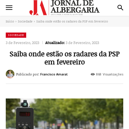
Início
Sociedade
Saiba onde estão os radares da PSP em fevereiro
SOCIEDADE
3 de Fevereiro, 2023
Atualizado:
3 de Fevereiro, 2023
Saiba onde estão os radares da PSP
em fevereiro
Publicado por:
868
Visualizações
Francisco Amaral