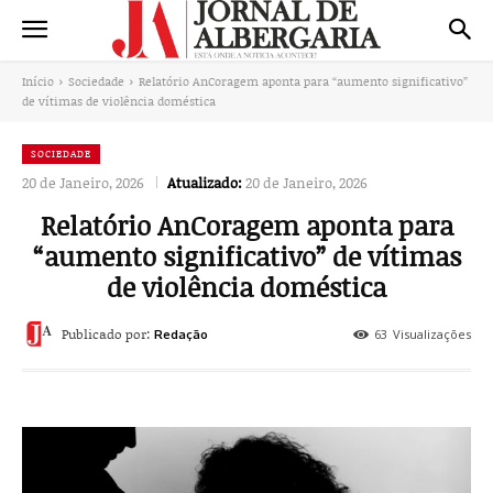
Início
Sociedade
Relatório AnCoragem aponta para “aumento significativo”
de vítimas de violência doméstica
SOCIEDADE
20 de Janeiro, 2026
Atualizado:
20 de Janeiro, 2026
Relatório AnCoragem aponta para
“aumento significativo” de vítimas
de violência doméstica
Publicado por:
63
Visualizações
Redação