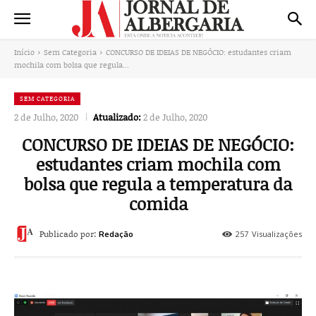
Início
Sem Categoria
CONCURSO DE IDEIAS DE NEGÓCIO: estudantes criam
mochila com bolsa que regula...
SEM CATEGORIA
2 de Julho, 2020
Atualizado:
2 de Julho, 2020
CONCURSO DE IDEIAS DE NEGÓCIO:
estudantes criam mochila com
bolsa que regula a temperatura da
comida
Publicado por:
257
Visualizações
Redação