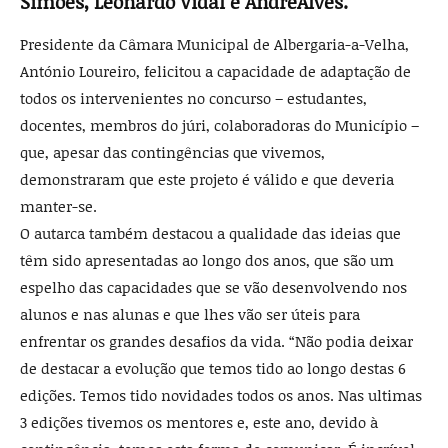
Sim
õ
es, Leonardo Vidal e Andr
é
Alves.
Presidente da Câmara Municipal de Albergaria­-a-Velha,
António Lourei­ro, felicitou a capacidade de adaptação de
todos os inter­venientes no concurso – es­tudantes,
docentes, membros do júri, colaboradoras do Município –
que, apesar das contingências que vivemos,
demonstraram que este pro­jeto é válido e que deveria
manter-se.
O autarca também desta­cou a qualidade das ideias que
têm sido apresentadas ao longo dos anos, que são um
espelho das capacidades que se vão desenvolvendo nos
alunos e nas alunas e que lhes vão ser úteis para
enfrentar os grandes desafios da vida. “Não podia deixar
de desta­car a evolução que temos tido ao longo destas 6
edições. Te­mos tido novidades todos os anos. Nas ultimas
3 edições tivemos os mentores e, este ano, devido à