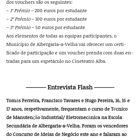
dos vouchers são os seguintes:
–
1º Prémio
– 200 euros por estudante
–
2º Prémio
– 100 euros por estudante
–
3º Prémio
– 50 euros por es­tudante
Aos elementos de todas as equipas participantes, o
Município de Albergaria-a­-Velha vai oferecer um certi­
ficado de participação e um voucher prenda com duas en­
tradas para um espetáculo no Cineteatro Alba.
———- Entrevista Flash ———-
Tom
á
s Ferreira, Francisco Tavares e Hugo Pereira, 16, 15 e
17 anos, respetivamente, fre­quentam o curso de T
é
cnico
de Manuten
çã
o Industrial/ Eletromec
â
nica na Escola
Secundá­ria de Albergaria-a-Velha. Foram os vencedores
do Concurso de Ideias de Negócio este ano e falaram ao