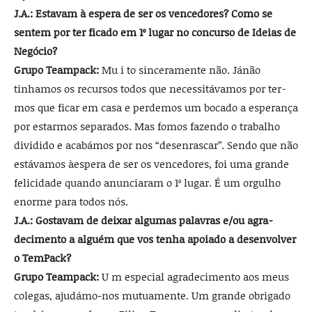
J.A.: Estavam à espera de ser os vencedores? Como se
sentem por ter ficado em 1º lugar no concurso de Ideias de
Negócio?
Grupo Teampack:
Mu i ­to sinceramente não. Jánão
tinhamos os recursos todos que necessitávamos por ter­
mos que ficar em casa e per­demos um bocado a esperan­ça
por estarmos separados. Mas fomos fazendo o traba­lho
dividido e acabámos por nos “desenrascar”. Sendo que não
estávamos àespera de ser os vencedores, foi uma gran­de
felicidade quando anun­ciaram o 1º lugar. É um orgu­lho
enorme para todos nós.
J.A.: Gostavam de deixar algumas palavras e/ou agra­
decimento a alguém que vos tenha apoiado a desenvolver
o TemPack?
Grupo Teampack:
U m especial agradecimento aos meus
colegas, ajudámo-nos mutuamente. Um grande obrigado