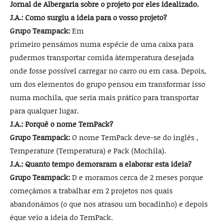
Jornal de Albergaria sobre o projeto por eles idealizado.
J.A.: Como surgiu a ideia para o vosso projeto?
Grupo Teampack:
Em
primeiro pensámos numa espécie de uma caixa para
pudermos transportar comi­da àtemperatura desejada
onde fosse possível carregar no carro ou em casa. Depois,
um dos elementos do gru­po pensou em transformar isso
numa mochila, que seria mais prático para transpor­tar
para qualquer lugar.
J.A.: Porquê o nome Tem­Pack?
Grupo Teampack:
O nome TemPack deve-se do inglês ,
Temperature (Tem­peratura) e Pack (Mochila).
J.A.: Quanto tempo demora­ram a elaborar esta ideia?
Grupo Teampack:
D e ­moramos cerca de 2 meses porque
começámos a traba­lhar em 2 projetos nos quais
abandonámos (o que nos atrasou um bocadinho) e depois
éque veio a ideia do TemPack.