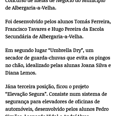
Concurso de Ideias de Negócio do Município
de Albergaria-a-Velha.
Foi desenvolvido pelos alunos Tomás Ferreira,
Francisco Tavares e Hugo Pereira da Escola
Se­cundária de Albergaria-a-Velha.
Em segundo lugar “Umbrella Dry”, um
secador de guarda-chuvas que evita os pingos
no ch
ã
o, ideali­zado pelas alunas Joana Silva e
Diana Lemos.
J
á
na terceira posi
çã
o, ficou o projeto
“Eleva
çã
o Segura”. Consiste num sistema de
seguran
ç
a para elevadores de oficinas de
autom
ó
veis, desenvolvi­do pelos alunos Pedro