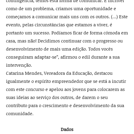
contingência, temos esta forma de comu­nicar. É incrível
como de um problema, criamos uma oportunidade e
começamos a comunicar mais uns com os outros. (…) Este
evento, pelas circunstâncias que estamos a viver, é
portanto um suces­so. Podíamos ficar de forma cómoda em
casa, mas não! Decidimos continuar com o progresso ou
desenvolvimen­to de mais uma edição. Todos vocês
conseguiram adaptar­-se”, afirmou o edil durante a sua
intervenção.
Catarina Mendes, Verea­dora da Educação, destacou
igualmente o espírito em­preendedor que se está a in­cutir
com este concurso e apelou aos jovens para colo­carem as
suas ideias ao servi­ço dos outros, de darem o seu
contributo para o crescimen­to e desenvolvimento da sua
comunidade.
Dados