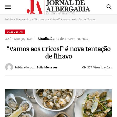
Início
Freguesias
“Vamos aos Cricos!” é nova tentação de Ílhavo
FREGUESIAS
30 de Março, 2023
Atualizado:
14 de Fevereiro, 2024
“Vamos aos Cricos!” é nova tentação
de Ílhavo
Publicado por:
507
Visualizações
Sofia Meneses