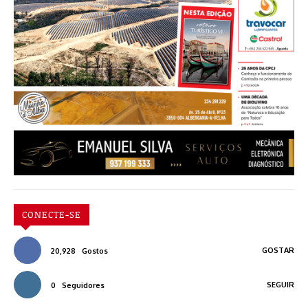
CONECTE-SE
GOSTAR
20,928
Gostos
SEGUIR
0
Seguidores