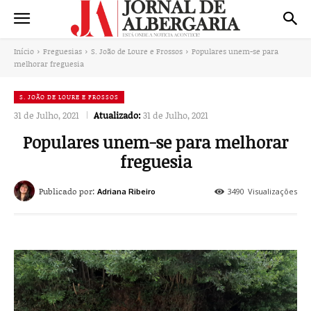
Início
Freguesias
S. João de Loure e Frossos
Populares unem-se para
melhorar freguesia
S. JOÃO DE LOURE E FROSSOS
31 de Julho, 2021
Atualizado:
31 de Julho, 2021
Populares unem-se para melhorar
freguesia
Publicado por:
3490
Visualizações
Adriana Ribeiro