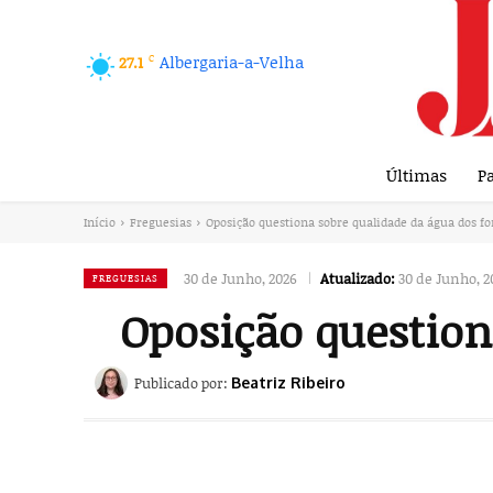
C
Albergaria-a-Velha
27.1
Últimas
Pa
Início
Freguesias
Oposição questiona sobre qualidade da água dos f
30 de Junho, 2026
Atualizado:
30 de Junho, 2
FREGUESIAS
Oposição question
Publicado por:
Beatriz Ribeiro