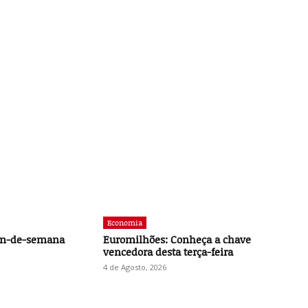
Economia
im-de-semana
Euromilhões: Conheça a chave
vencedora desta terça-feira
4 de Agosto, 2026