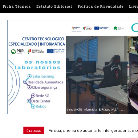
Ficha Técnica
Estatuto Editorial
Política de Privacidade
Livr
Euromilhões: Conheça a chave vencedora desta 
ÚLTIMAS