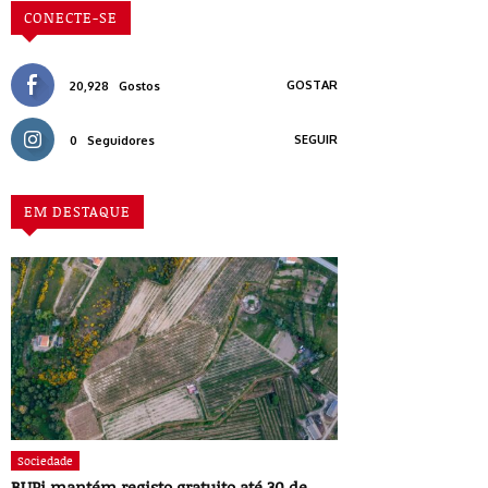
CONECTE-SE
GOSTAR
20,928
Gostos
SEGUIR
0
Seguidores
EM DESTAQUE
Sociedade
BUPi mantém registo gratuito até 30 de