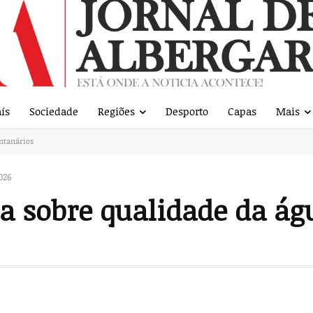
ís
Sociedade
Regiões
Desporto
Capas
Mais
ontanários
026
a sobre qualidade da ág