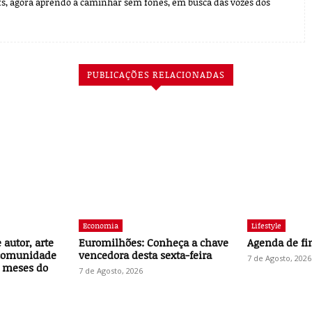
s, agora aprendo a caminhar sem fones, em busca das vozes dos
PUBLICAÇÕES RELACIONADAS
Economia
Lifestyle
autor, arte
Euromilhões: Conheça a chave
Agenda de f
 comunidade
vencedora desta sexta-feira
7 de Agosto, 2026
 meses do
7 de Agosto, 2026