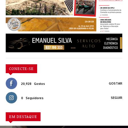
CONECTE-SE
GOSTAR
20,928
Gostos
SEGUIR
0
Seguidores
EM DESTAQUE