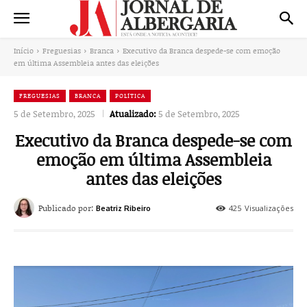
Início
Freguesias
Branca
Executivo da Branca despede-se com emoção
em última Assembleia antes das eleições
FREGUESIAS
BRANCA
POLÍTICA
5 de Setembro, 2025
Atualizado:
5 de Setembro, 2025
Executivo da Branca despede-se com
emoção em última Assembleia
antes das eleições
Publicado por:
425
Visualizações
Beatriz Ribeiro