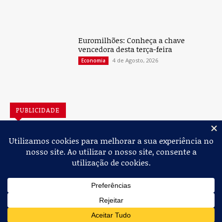
Euromilhões: Conheça a chave
vencedora desta terça-feira
4 de Agosto, 2026
Economia
PUBLICIDADE
Jornal de Albergaria,
2026
© Todos os Direitos Reservados
Política de Privacidade
Estatuto Editorial
Livro de Reclamações
Ficha Técnica
Contactos
Loja Online