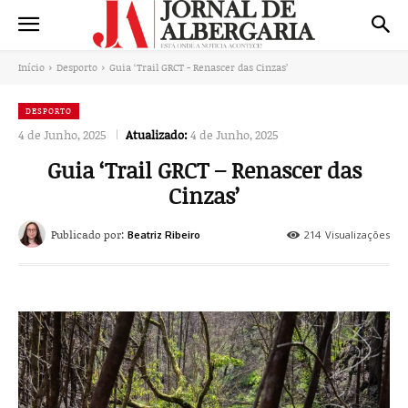
Início
Desporto
Guia ‘Trail GRCT - Renascer das Cinzas’
DESPORTO
4 de Junho, 2025
Atualizado:
4 de Junho, 2025
Guia ‘Trail GRCT – Renascer das
Cinzas’
Publicado por:
214
Visualizações
Beatriz Ribeiro