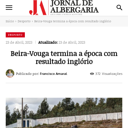
Início
Desporto
Beira-Vouga termina a época com resultado inglório
DESPORTO
23 de Abril, 2023
Atualizado:
23 de Abril, 2023
Beira-Vouga termina a época com
resultado inglório
Publicado por:
372
Visualizações
Francisco Amaral